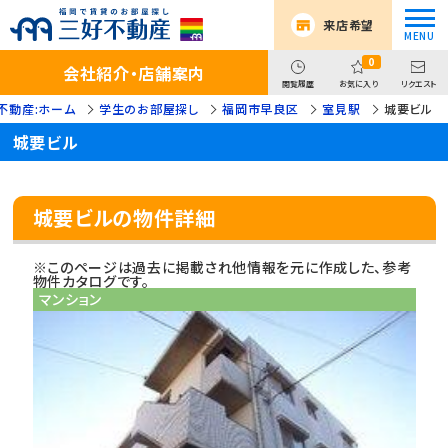
来店希望
0
会社紹介・店舗案内
閲覧履歴
お気に入り
リクエスト
不動産:ホーム
学生のお部屋探し
福岡市早良区
室見駅
城要ビル
城要ビル
城要ビルの物件詳細
※このページは過去に掲載され他情報を元に作成した、参考
物件カタログです。
マンション