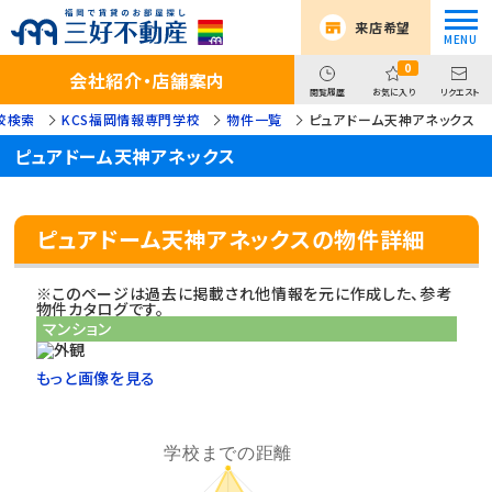
来店希望
0
会社紹介・店舗案内
閲覧履歴
お気に入り
リクエスト
校検索
KCS福岡情報専門学校
物件一覧
ピュアドーム天神アネックス
ピュアドーム天神アネックス
ピュアドーム天神アネックスの物件詳細
※このページは過去に掲載され他情報を元に作成した、参考
物件カタログです。
マンション
もっと画像を見る