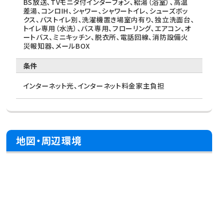
BS放送、TVモニタ付インターフォン、給湯（浴室）、高温
差湯、コンロIH、シャワー、シャワートイレ、シューズボッ
クス、バストイレ別、洗濯機置き場室内有り、独立洗面台、
トイレ専用（水洗）、バス専用、フローリング、エアコン、オ
ートバス、ミニキッチン、脱衣所、電話回線、消防設備火
災報知器、メールBOX
条件
インターネット光、インターネット料金家主負担
地図・周辺環境