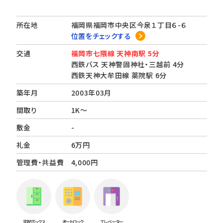
所在地
福岡県福岡市中央区今泉１丁目６-６
位置をチェックする
交通
福岡市七隈線 天神南駅 5分
西鉄バス 天神警固神社・三越前 4分
西鉄天神大牟田線 薬院駅 6分
築年月
2003年03月
間取り
1K～
敷金
-
礼金
6万円
管理費・共益費
4,000円
宅配ボックス
オートロック
エレベーター