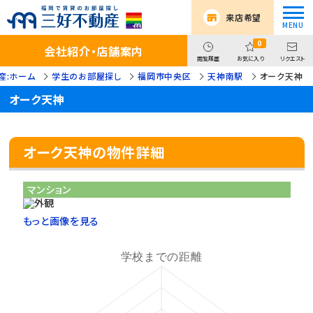
来店希望
0
会社紹介・店舗案内
閲覧履歴
お気に入り
リクエスト
産:ホーム
学生のお部屋探し
福岡市中央区
天神南駅
オーク天神
オーク天神
オーク天神の物件詳細
マンション
もっと画像を見る