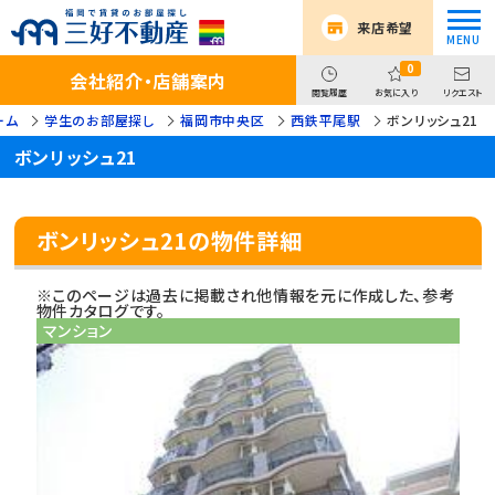
来店希望
0
会社紹介・店舗案内
閲覧履歴
お気に入り
リクエスト
ーム
学生のお部屋探し
福岡市中央区
西鉄平尾駅
ボンリッシュ21
ボンリッシュ21
ボンリッシュ21の物件詳細
※このページは過去に掲載され他情報を元に作成した、参考
物件カタログです。
マンション