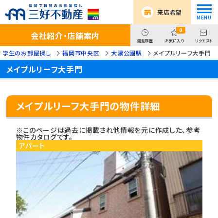
来店希望
0
会社紹介・店舗案内
閲覧履歴
お気に入り
リクエスト
学生のお部屋探し
福岡市中央区
大濠公園駅
メイプルリーフ大手門
メイプルリーフ大手門
メイプルリーフ大手門の物件詳細
※このページは過去に掲載され他情報を元に作成した、参考
物件カタログです。
アパート