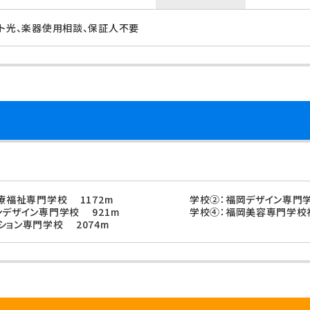
ット光、楽器使用相談、保証人不要
療福祉専門学校 1172m
学校②：福岡デザイン専門学
ンデザイン専門学校 921m
学校④：福岡美容専門学校福
ション専門学校 2074m