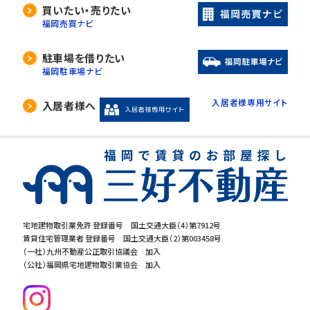
当社は、利用目的の達成に必要な範囲内におい
買いたい・売りたい
て、個人情報の取扱いの全部又は一部を委託す
福岡売買ナビ
る場合があります。
委託先の選定には厳正な基準を設け、委託先と
駐車場を借りたい
の間で必要な契約を締結し、適切な管理･監査を
福岡駐車場ナビ
行います。
入居者様専用サイト
入居者様へ
5. 開示等の請求について
当社は、開示対象個人情報の「利用目的の通知」
「開示」「訂正・追加・削除」「利用の停止・消去・提
供の拒否」の請求に応じております。ご請求され
る方は、当社「個人情報お客様相談窓口」までお
問合せください。
宅地建物取引業免許 登録番号 国土交通大臣（4）第7912号
賃貸住宅管理業者 登録番号 国土交通大臣（2）第003458号
6.個人情報を提供する事の任意性につ
（一社）九州不動産公正取引協議会 加入
いて
（公社）福岡県宅地建物取引業協会 加入
当社の要求する個人情報を提供するか否かは、
お客様の任意でございます。