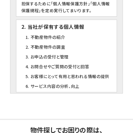
担保するために「個人情報保護方針」「個人情報
保護規程」を定め実行してまいります。
2. 当社が保有する個人情報
1. 不動産物件の紹介
2. 不動産物件の調査
3. お申込の受付と管理
4. お問合せやご質問の受付と回答
5. お客様にとって有用と思われる情報の提供
6. サービス内容の分析、向上
3. 個人情報の第三者への提供について
当社は、下記の場合を除いて個人情報を第三者
に提供することはありません。
1. ご本人の同意がある場合
物件探しでお困りの際は、