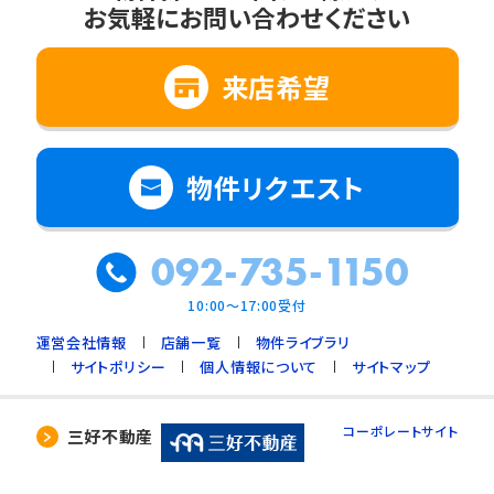
お気軽にお問い合わせください
2. 法令に基づく場合
3. 利用目的の範囲内で個人情報の取扱いの
全部又は一部を委託する場合
来店希望
4. 人の生命、身体又は財産の保護のために必
要で、ご本人の同意を得ることが難しいとき
5. 公衆衛生の向上、児童の健全な育成のため
物件リクエスト
に必要で、ご本人の同意を得ることが難しいと
き
092-735-1150
6. 国や地方公共団体などに協力する場合で、
ご本人の同意を得ることによって支障を及ぼす
10:00～17:00受付
おそれがあるとき
運営会社情報
店舗一覧
物件ライブラリ
7. 合併又は譲渡などの事由による事業の承継
サイトポリシー
個人情報について
サイトマップ
に伴って個人情報を提供する場合で、承継前の
利用目的の範囲内で個人情報を取り扱うとき
コーポレートサイト
三好不動産
4. 個人情報の外部委託