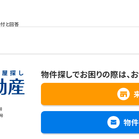
受付と回答
と思われる情報の提供
、向上
への提供について
物件探しでお困りの際は、
お
て個人情報を第三者に提供することはありません。
場合
号
で個人情報の取扱いの全部又は一部を委託する場合
8号
物件
は財産の保護のために必要で、ご本人の同意を得ることが難しいとき
児童の健全な育成のために必要で、ご本人の同意を得ることが難しいと