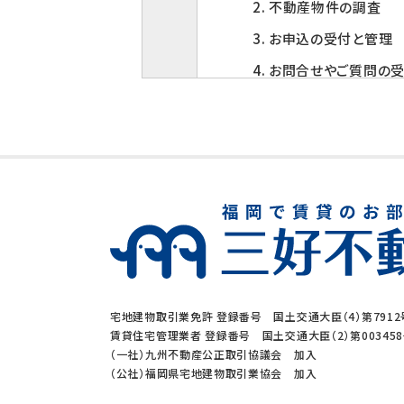
2. 不動産物件の調査
3. お申込の受付と管理
4. お問合せやご質問の
5. お客様にとって有用
6. サービス内容の分析
3. 個人情報の第三者
当社は、下記の場合を除い
1. ご本人の同意がある
2. 法令に基づく場合
宅地建物取引業免許 登録番号 国土交通大臣（4）第7912
3. 利用目的の範囲内
賃貸住宅管理業者 登録番号 国土交通大臣（2）第00345
（一社）九州不動産公正取引協議会 加入
4. 人の生命、身体又
（公社）福岡県宅地建物取引業協会 加入
5. 公衆衛生の向上、