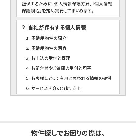
担保するために「個人情報保護方針」「個人情報
保護規程」を定め実行してまいります。
2. 当社が保有する個人情報
1. 不動産物件の紹介
2. 不動産物件の調査
3. お申込の受付と管理
4. お問合せやご質問の受付と回答
5. お客様にとって有用と思われる情報の提供
6. サービス内容の分析、向上
3. 個人情報の第三者への提供について
当社は、下記の場合を除いて個人情報を第三者
に提供することはありません。
1. ご本人の同意がある場合
物件探しでお困りの際は、