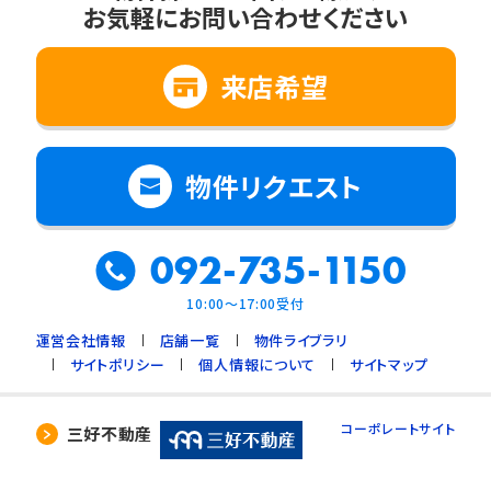
お気軽にお問い合わせください
2. 法令に基づく場合
3. 利用目的の範囲内で個人情報の取扱いの
全部又は一部を委託する場合
来店希望
4. 人の生命、身体又は財産の保護のために必
要で、ご本人の同意を得ることが難しいとき
5. 公衆衛生の向上、児童の健全な育成のため
物件リクエスト
に必要で、ご本人の同意を得ることが難しいと
き
092-735-1150
6. 国や地方公共団体などに協力する場合で、
ご本人の同意を得ることによって支障を及ぼす
10:00～17:00受付
おそれがあるとき
運営会社情報
店舗一覧
物件ライブラリ
7. 合併又は譲渡などの事由による事業の承継
サイトポリシー
個人情報について
サイトマップ
に伴って個人情報を提供する場合で、承継前の
利用目的の範囲内で個人情報を取り扱うとき
コーポレートサイト
三好不動産
4. 個人情報の外部委託