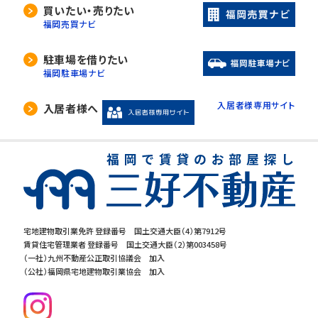
当社は、利用目的の達成に必要な範囲内におい
買いたい・売りたい
て、個人情報の取扱いの全部又は一部を委託す
福岡売買ナビ
る場合があります。
委託先の選定には厳正な基準を設け、委託先と
駐車場を借りたい
の間で必要な契約を締結し、適切な管理･監査を
福岡駐車場ナビ
行います。
入居者様専用サイト
入居者様へ
5. 開示等の請求について
当社は、開示対象個人情報の「利用目的の通知」
「開示」「訂正・追加・削除」「利用の停止・消去・提
供の拒否」の請求に応じております。ご請求され
る方は、当社「個人情報お客様相談窓口」までお
問合せください。
宅地建物取引業免許 登録番号 国土交通大臣（4）第7912号
賃貸住宅管理業者 登録番号 国土交通大臣（2）第003458号
6.個人情報を提供する事の任意性につ
（一社）九州不動産公正取引協議会 加入
いて
（公社）福岡県宅地建物取引業協会 加入
当社の要求する個人情報を提供するか否かは、
お客様の任意でございます。