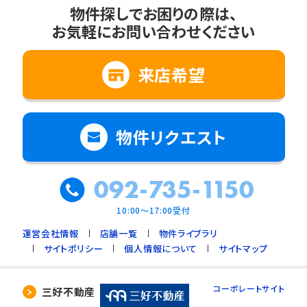
1. ご本人の同意がある場合
物件探しでお困りの際は、
お気軽にお問い合わせください
2. 法令に基づく場合
3. 利用目的の範囲内で個人情報の取扱いの
全部又は一部を委託する場合
来店希望
4. 人の生命、身体又は財産の保護のために必
要で、ご本人の同意を得ることが難しいとき
5. 公衆衛生の向上、児童の健全な育成のため
物件リクエスト
に必要で、ご本人の同意を得ることが難しいと
き
092-735-1150
6. 国や地方公共団体などに協力する場合で、
ご本人の同意を得ることによって支障を及ぼす
10:00～17:00受付
おそれがあるとき
運営会社情報
店舗一覧
物件ライブラリ
7. 合併又は譲渡などの事由による事業の承継
サイトポリシー
個人情報について
サイトマップ
に伴って個人情報を提供する場合で、承継前の
利用目的の範囲内で個人情報を取り扱うとき
コーポレートサイト
三好不動産
4. 個人情報の外部委託