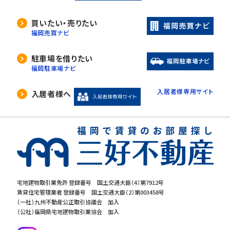
当社は、利用目的の達成に必要な範囲内におい
買いたい・売りたい
て、個人情報の取扱いの全部又は一部を委託す
福岡売買ナビ
る場合があります。
委託先の選定には厳正な基準を設け、委託先と
駐車場を借りたい
の間で必要な契約を締結し、適切な管理･監査を
福岡駐車場ナビ
行います。
入居者様専用サイト
入居者様へ
5. 開示等の請求について
当社は、開示対象個人情報の「利用目的の通知」
「開示」「訂正・追加・削除」「利用の停止・消去・提
供の拒否」の請求に応じております。ご請求され
る方は、当社「個人情報お客様相談窓口」までお
問合せください。
宅地建物取引業免許 登録番号 国土交通大臣（4）第7912号
賃貸住宅管理業者 登録番号 国土交通大臣（2）第003458号
6.個人情報を提供する事の任意性につ
（一社）九州不動産公正取引協議会 加入
いて
（公社）福岡県宅地建物取引業協会 加入
当社の要求する個人情報を提供するか否かは、