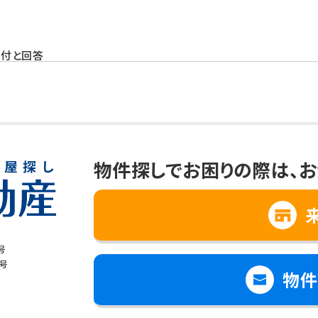
受付と回答
と思われる情報の提供
、向上
への提供について
物件探しでお困りの際は、
お
て個人情報を第三者に提供することはありません。
場合
号
で個人情報の取扱いの全部又は一部を委託する場合
8号
物件
は財産の保護のために必要で、ご本人の同意を得ることが難しいとき
児童の健全な育成のために必要で、ご本人の同意を得ることが難しいと