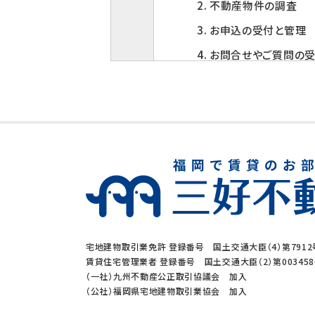
2. 不動産物件の調査
3. お申込の受付と管理
4. お問合せやご質問の
5. お客様にとって有用
6. サービス内容の分析
3. 個人情報の第三者
当社は、下記の場合を除い
1. ご本人の同意がある
2. 法令に基づく場合
宅地建物取引業免許 登録番号 国土交通大臣（4）第7912
3. 利用目的の範囲内
賃貸住宅管理業者 登録番号 国土交通大臣（2）第00345
（一社）九州不動産公正取引協議会 加入
4. 人の生命、身体又
（公社）福岡県宅地建物取引業協会 加入
5. 公衆衛生の向上、