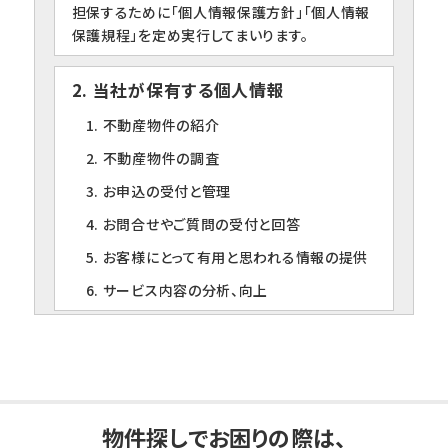
担保するために「個人情報保護方針」「個人情報
保護規程」を定め実行してまいります。
2. 当社が保有する個人情報
1. 不動産物件の紹介
2. 不動産物件の調査
3. お申込の受付と管理
4. お問合せやご質問の受付と回答
5. お客様にとって有用と思われる情報の提供
6. サービス内容の分析、向上
3. 個人情報の第三者への提供について
当社は、下記の場合を除いて個人情報を第三者
に提供することはありません。
1. ご本人の同意がある場合
物件探しでお困りの際は、