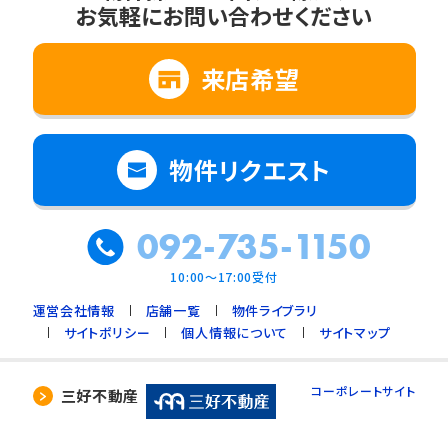
お気軽にお問い合わせください
2. 法令に基づく場合
3. 利用目的の範囲内で個人情報の取扱いの
全部又は一部を委託する場合
来店希望
4. 人の生命、身体又は財産の保護のために必
要で、ご本人の同意を得ることが難しいとき
5. 公衆衛生の向上、児童の健全な育成のため
物件リクエスト
に必要で、ご本人の同意を得ることが難しいと
き
092-735-1150
6. 国や地方公共団体などに協力する場合で、
ご本人の同意を得ることによって支障を及ぼす
10:00～17:00受付
おそれがあるとき
運営会社情報
店舗一覧
物件ライブラリ
7. 合併又は譲渡などの事由による事業の承継
サイトポリシー
個人情報について
サイトマップ
に伴って個人情報を提供する場合で、承継前の
利用目的の範囲内で個人情報を取り扱うとき
コーポレートサイト
三好不動産
4. 個人情報の外部委託