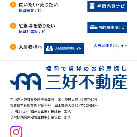
当社は、利用目的の達成に必要な範囲内におい
買いたい・売りたい
て、個人情報の取扱いの全部又は一部を委託す
福岡売買ナビ
る場合があります。
委託先の選定には厳正な基準を設け、委託先と
駐車場を借りたい
の間で必要な契約を締結し、適切な管理･監査を
福岡駐車場ナビ
行います。
入居者様専用サイト
入居者様へ
5. 開示等の請求について
当社は、開示対象個人情報の「利用目的の通知」
「開示」「訂正・追加・削除」「利用の停止・消去・提
供の拒否」の請求に応じております。ご請求され
る方は、当社「個人情報お客様相談窓口」までお
問合せください。
宅地建物取引業免許 登録番号 国土交通大臣（4）第7912号
賃貸住宅管理業者 登録番号 国土交通大臣（2）第003458号
6.個人情報を提供する事の任意性につ
（一社）九州不動産公正取引協議会 加入
いて
（公社）福岡県宅地建物取引業協会 加入
当社の要求する個人情報を提供するか否かは、
お客様の任意でございます。