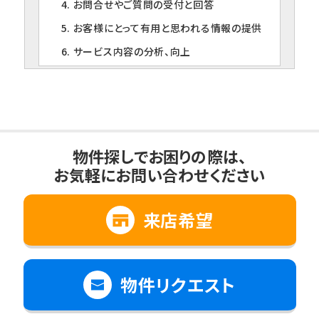
4. お問合せやご質問の受付と回答
5. お客様にとって有用と思われる情報の提供
6. サービス内容の分析、向上
3. 個人情報の第三者への提供について
当社は、下記の場合を除いて個人情報を第三者
に提供することはありません。
1. ご本人の同意がある場合
物件探しでお困りの際は、
お気軽にお問い合わせください
2. 法令に基づく場合
3. 利用目的の範囲内で個人情報の取扱いの
全部又は一部を委託する場合
来店希望
4. 人の生命、身体又は財産の保護のために必
要で、ご本人の同意を得ることが難しいとき
5. 公衆衛生の向上、児童の健全な育成のため
物件リクエスト
に必要で、ご本人の同意を得ることが難しいと
き