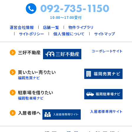
092-735-1150
6. 国や地方公共団体などに協力する場合で、
ご本人の同意を得ることによって支障を及ぼす
10:00～17:00受付
おそれがあるとき
運営会社情報
店舗一覧
物件ライブラリ
7. 合併又は譲渡などの事由による事業の承継
サイトポリシー
個人情報について
サイトマップ
に伴って個人情報を提供する場合で、承継前の
利用目的の範囲内で個人情報を取り扱うとき
コーポレートサイト
三好不動産
4. 個人情報の外部委託
当社は、利用目的の達成に必要な範囲内におい
買いたい・売りたい
て、個人情報の取扱いの全部又は一部を委託す
福岡売買ナビ
る場合があります。
委託先の選定には厳正な基準を設け、委託先と
駐車場を借りたい
の間で必要な契約を締結し、適切な管理･監査を
福岡駐車場ナビ
行います。
入居者様専用サイト
入居者様へ
5. 開示等の請求について
当社は、開示対象個人情報の「利用目的の通知」