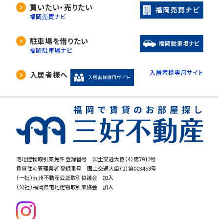
当社は、利用目的の達成に必要な範囲内におい
買いたい・売りたい
て、個人情報の取扱いの全部又は一部を委託す
福岡売買ナビ
る場合があります。
委託先の選定には厳正な基準を設け、委託先と
駐車場を借りたい
の間で必要な契約を締結し、適切な管理･監査を
福岡駐車場ナビ
行います。
入居者様専用サイト
入居者様へ
5. 開示等の請求について
当社は、開示対象個人情報の「利用目的の通知」
「開示」「訂正・追加・削除」「利用の停止・消去・提
供の拒否」の請求に応じております。ご請求され
る方は、当社「個人情報お客様相談窓口」までお
問合せください。
宅地建物取引業免許 登録番号 国土交通大臣（4）第7912号
賃貸住宅管理業者 登録番号 国土交通大臣（2）第003458号
6.個人情報を提供する事の任意性につ
（一社）九州不動産公正取引協議会 加入
いて
（公社）福岡県宅地建物取引業協会 加入
当社の要求する個人情報を提供するか否かは、
お客様の任意でございます。