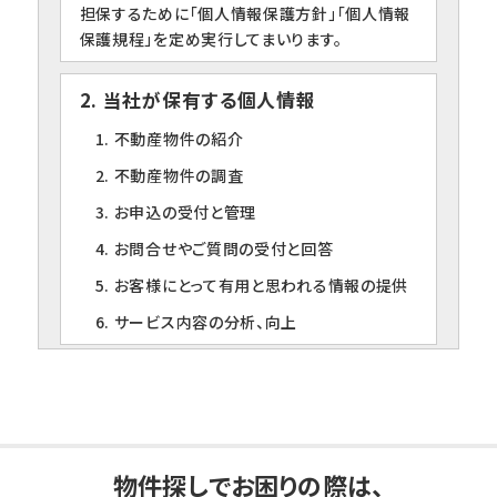
担保するために「個人情報保護方針」「個人情報
保護規程」を定め実行してまいります。
2. 当社が保有する個人情報
1. 不動産物件の紹介
2. 不動産物件の調査
3. お申込の受付と管理
4. お問合せやご質問の受付と回答
5. お客様にとって有用と思われる情報の提供
6. サービス内容の分析、向上
3. 個人情報の第三者への提供について
当社は、下記の場合を除いて個人情報を第三者
に提供することはありません。
1. ご本人の同意がある場合
物件探しでお困りの際は、