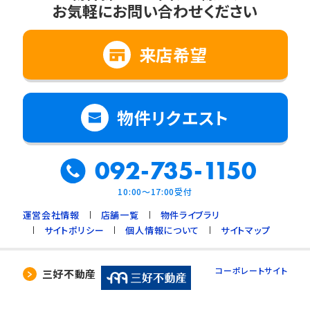
お気軽にお問い合わせください
2. 法令に基づく場合
3. 利用目的の範囲内で個人情報の取扱いの
全部又は一部を委託する場合
来店希望
4. 人の生命、身体又は財産の保護のために必
要で、ご本人の同意を得ることが難しいとき
5. 公衆衛生の向上、児童の健全な育成のため
物件リクエスト
に必要で、ご本人の同意を得ることが難しいと
き
092-735-1150
6. 国や地方公共団体などに協力する場合で、
ご本人の同意を得ることによって支障を及ぼす
10:00～17:00受付
おそれがあるとき
運営会社情報
店舗一覧
物件ライブラリ
7. 合併又は譲渡などの事由による事業の承継
サイトポリシー
個人情報について
サイトマップ
に伴って個人情報を提供する場合で、承継前の
利用目的の範囲内で個人情報を取り扱うとき
コーポレートサイト
三好不動産
4. 個人情報の外部委託