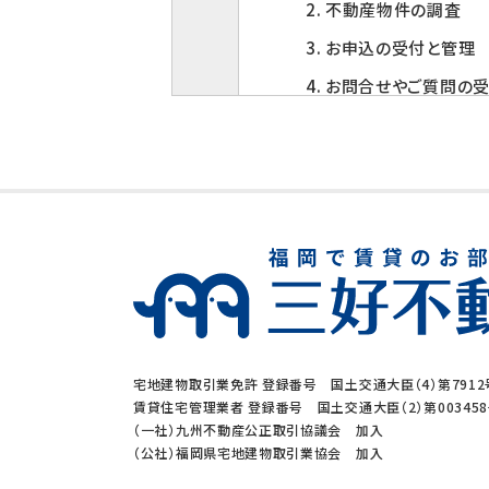
2. 不動産物件の調査
3. お申込の受付と管理
4. お問合せやご質問の
5. お客様にとって有用
6. サービス内容の分析
3. 個人情報の第三者
当社は、下記の場合を除い
1. ご本人の同意がある
2. 法令に基づく場合
宅地建物取引業免許 登録番号 国土交通大臣（4）第7912
3. 利用目的の範囲内
賃貸住宅管理業者 登録番号 国土交通大臣（2）第00345
（一社）九州不動産公正取引協議会 加入
4. 人の生命、身体又
（公社）福岡県宅地建物取引業協会 加入
5. 公衆衛生の向上、