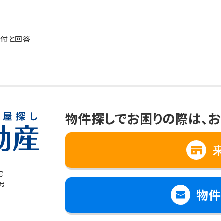
受付と回答
と思われる情報の提供
、向上
への提供について
物件探しでお困りの際は、
お
て個人情報を第三者に提供することはありません。
場合
号
で個人情報の取扱いの全部又は一部を委託する場合
8号
物件
は財産の保護のために必要で、ご本人の同意を得ることが難しいとき
児童の健全な育成のために必要で、ご本人の同意を得ることが難しいと