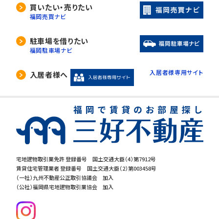
当社は、利用目的の達成に必要な範囲内におい
買いたい・売りたい
て、個人情報の取扱いの全部又は一部を委託す
福岡売買ナビ
る場合があります。
委託先の選定には厳正な基準を設け、委託先と
駐車場を借りたい
の間で必要な契約を締結し、適切な管理･監査を
福岡駐車場ナビ
行います。
入居者様専用サイト
入居者様へ
5. 開示等の請求について
当社は、開示対象個人情報の「利用目的の通知」
「開示」「訂正・追加・削除」「利用の停止・消去・提
供の拒否」の請求に応じております。ご請求され
る方は、当社「個人情報お客様相談窓口」までお
問合せください。
宅地建物取引業免許 登録番号 国土交通大臣（4）第7912号
賃貸住宅管理業者 登録番号 国土交通大臣（2）第003458号
6.個人情報を提供する事の任意性につ
（一社）九州不動産公正取引協議会 加入
いて
（公社）福岡県宅地建物取引業協会 加入
当社の要求する個人情報を提供するか否かは、
お客様の任意でございます。