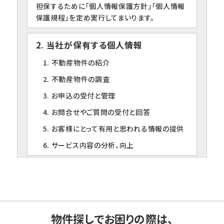
担保するために「個人情報保護方針」「個人情報
保護規程」を定め実行してまいります。
2. 当社が保有する個人情報
1. 不動産物件の紹介
2. 不動産物件の調査
3. お申込の受付と管理
4. お問合せやご質問の受付と回答
5. お客様にとって有用と思われる情報の提供
6. サービス内容の分析、向上
3. 個人情報の第三者への提供について
当社は、下記の場合を除いて個人情報を第三者
に提供することはありません。
1. ご本人の同意がある場合
物件探しでお困りの際は、