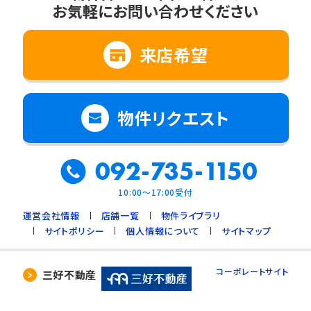
お気軽にお問い合わせください
2. 法令に基づく場合
3. 利用目的の範囲内で個人情報の取扱いの
全部又は一部を委託する場合
来店希望
4. 人の生命、身体又は財産の保護のために必
要で、ご本人の同意を得ることが難しいとき
5. 公衆衛生の向上、児童の健全な育成のため
物件リクエスト
に必要で、ご本人の同意を得ることが難しいと
き
092-735-1150
6. 国や地方公共団体などに協力する場合で、
ご本人の同意を得ることによって支障を及ぼす
10:00～17:00受付
おそれがあるとき
運営会社情報
店舗一覧
物件ライブラリ
7. 合併又は譲渡などの事由による事業の承継
サイトポリシー
個人情報について
サイトマップ
に伴って個人情報を提供する場合で、承継前の
利用目的の範囲内で個人情報を取り扱うとき
コーポレートサイト
三好不動産
4. 個人情報の外部委託