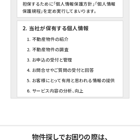
担保するために「個人情報保護方針」「個人情報
保護規程」を定め実行してまいります。
2. 当社が保有する個人情報
1. 不動産物件の紹介
2. 不動産物件の調査
3. お申込の受付と管理
4. お問合せやご質問の受付と回答
5. お客様にとって有用と思われる情報の提供
6. サービス内容の分析、向上
3. 個人情報の第三者への提供について
当社は、下記の場合を除いて個人情報を第三者
に提供することはありません。
1. ご本人の同意がある場合
物件探しでお困りの際は、