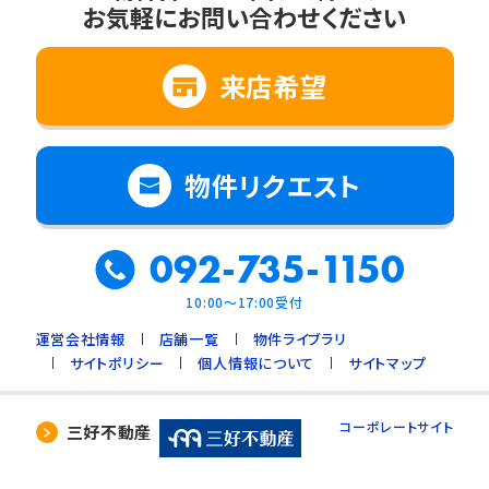
お気軽にお問い合わせください
2. 法令に基づく場合
3. 利用目的の範囲内で個人情報の取扱いの
全部又は一部を委託する場合
来店希望
4. 人の生命、身体又は財産の保護のために必
要で、ご本人の同意を得ることが難しいとき
5. 公衆衛生の向上、児童の健全な育成のため
物件リクエスト
に必要で、ご本人の同意を得ることが難しいと
き
092-735-1150
6. 国や地方公共団体などに協力する場合で、
ご本人の同意を得ることによって支障を及ぼす
10:00～17:00受付
おそれがあるとき
運営会社情報
店舗一覧
物件ライブラリ
7. 合併又は譲渡などの事由による事業の承継
サイトポリシー
個人情報について
サイトマップ
に伴って個人情報を提供する場合で、承継前の
利用目的の範囲内で個人情報を取り扱うとき
コーポレートサイト
三好不動産
4. 個人情報の外部委託