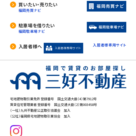
当社は、利用目的の達成に必要な範囲内におい
買いたい・売りたい
て、個人情報の取扱いの全部又は一部を委託す
福岡売買ナビ
る場合があります。
委託先の選定には厳正な基準を設け、委託先と
駐車場を借りたい
の間で必要な契約を締結し、適切な管理･監査を
福岡駐車場ナビ
行います。
入居者様専用サイト
入居者様へ
5. 開示等の請求について
当社は、開示対象個人情報の「利用目的の通知」
「開示」「訂正・追加・削除」「利用の停止・消去・提
供の拒否」の請求に応じております。ご請求され
る方は、当社「個人情報お客様相談窓口」までお
問合せください。
宅地建物取引業免許 登録番号 国土交通大臣（4）第7912号
賃貸住宅管理業者 登録番号 国土交通大臣（2）第003458号
6.個人情報を提供する事の任意性につ
（一社）九州不動産公正取引協議会 加入
いて
（公社）福岡県宅地建物取引業協会 加入
当社の要求する個人情報を提供するか否かは、
お客様の任意でございます。