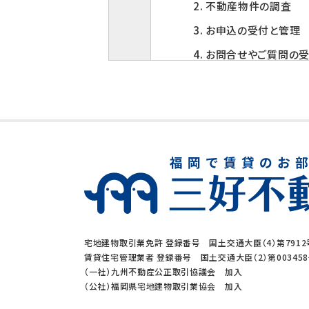
2. 不動産物件の調査
3. お申込の受付と管理
4. お問合せやご質問の
5. お客様にとって有用
6. サービス内容の分析
3. 個人情報の第三者
当社は、下記の場合を除い
1. ご本人の同意がある
2. 法令に基づく場合
宅地建物取引業免許 登録番号 国土交通大臣（4）第7912
3. 利用目的の範囲内
賃貸住宅管理業者 登録番号 国土交通大臣（2）第00345
（一社）九州不動産公正取引協議会 加入
4. 人の生命、身体又
（公社）福岡県宅地建物取引業協会 加入
5. 公衆衛生の向上、