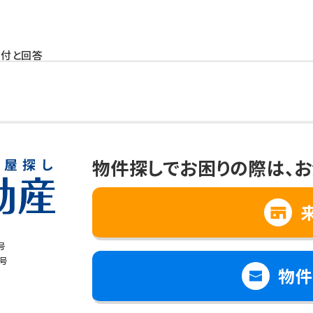
受付と回答
と思われる情報の提供
、向上
への提供について
物件探しでお困りの際は、
お
て個人情報を第三者に提供することはありません。
場合
号
で個人情報の取扱いの全部又は一部を委託する場合
8号
物件
は財産の保護のために必要で、ご本人の同意を得ることが難しいとき
児童の健全な育成のために必要で、ご本人の同意を得ることが難しいと