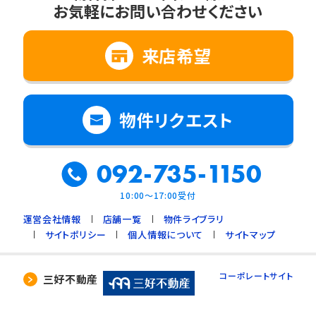
お気軽にお問い合わせください
2. 法令に基づく場合
3. 利用目的の範囲内で個人情報の取扱いの
全部又は一部を委託する場合
来店希望
4. 人の生命、身体又は財産の保護のために必
要で、ご本人の同意を得ることが難しいとき
5. 公衆衛生の向上、児童の健全な育成のため
物件リクエスト
に必要で、ご本人の同意を得ることが難しいと
き
092-735-1150
6. 国や地方公共団体などに協力する場合で、
ご本人の同意を得ることによって支障を及ぼす
10:00～17:00受付
おそれがあるとき
運営会社情報
店舗一覧
物件ライブラリ
7. 合併又は譲渡などの事由による事業の承継
サイトポリシー
個人情報について
サイトマップ
に伴って個人情報を提供する場合で、承継前の
利用目的の範囲内で個人情報を取り扱うとき
コーポレートサイト
三好不動産
4. 個人情報の外部委託