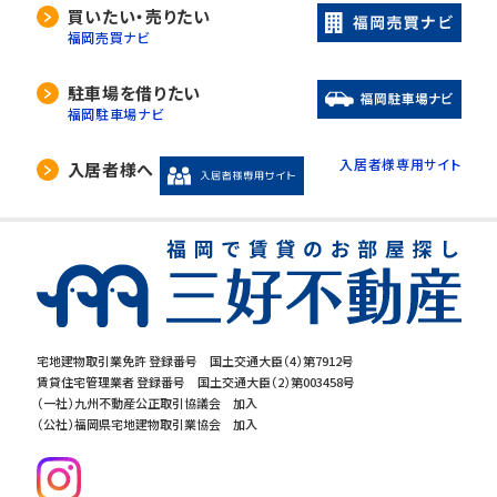
当社は、利用目的の達成に必要な範囲内におい
買いたい・売りたい
て、個人情報の取扱いの全部又は一部を委託す
福岡売買ナビ
る場合があります。
委託先の選定には厳正な基準を設け、委託先と
駐車場を借りたい
の間で必要な契約を締結し、適切な管理･監査を
福岡駐車場ナビ
行います。
入居者様専用サイト
入居者様へ
5. 開示等の請求について
当社は、開示対象個人情報の「利用目的の通知」
「開示」「訂正・追加・削除」「利用の停止・消去・提
供の拒否」の請求に応じております。ご請求され
る方は、当社「個人情報お客様相談窓口」までお
問合せください。
宅地建物取引業免許 登録番号 国土交通大臣（4）第7912号
賃貸住宅管理業者 登録番号 国土交通大臣（2）第003458号
6.個人情報を提供する事の任意性につ
（一社）九州不動産公正取引協議会 加入
いて
（公社）福岡県宅地建物取引業協会 加入
当社の要求する個人情報を提供するか否かは、
お客様の任意でございます。