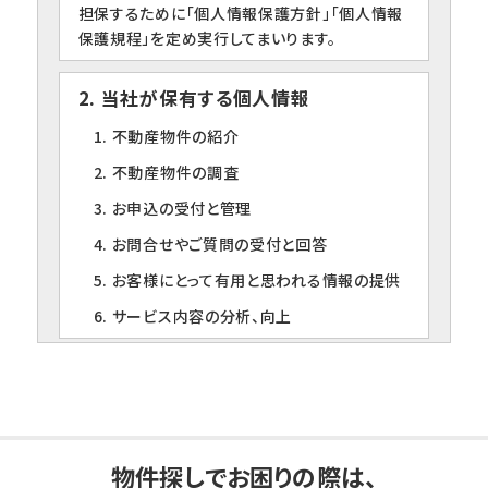
担保するために「個人情報保護方針」「個人情報
保護規程」を定め実行してまいります。
2. 当社が保有する個人情報
1. 不動産物件の紹介
2. 不動産物件の調査
3. お申込の受付と管理
4. お問合せやご質問の受付と回答
5. お客様にとって有用と思われる情報の提供
6. サービス内容の分析、向上
3. 個人情報の第三者への提供について
当社は、下記の場合を除いて個人情報を第三者
に提供することはありません。
1. ご本人の同意がある場合
物件探しでお困りの際は、