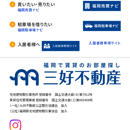
当社は、利用目的の達成に必要な範囲内におい
買いたい・売りたい
て、個人情報の取扱いの全部又は一部を委託す
福岡売買ナビ
る場合があります。
委託先の選定には厳正な基準を設け、委託先と
駐車場を借りたい
の間で必要な契約を締結し、適切な管理･監査を
福岡駐車場ナビ
行います。
入居者様専用サイト
入居者様へ
5. 開示等の請求について
当社は、開示対象個人情報の「利用目的の通知」
「開示」「訂正・追加・削除」「利用の停止・消去・提
供の拒否」の請求に応じております。ご請求され
る方は、当社「個人情報お客様相談窓口」までお
問合せください。
宅地建物取引業免許 登録番号 国土交通大臣（4）第7912号
賃貸住宅管理業者 登録番号 国土交通大臣（2）第003458号
6.個人情報を提供する事の任意性につ
（一社）九州不動産公正取引協議会 加入
いて
（公社）福岡県宅地建物取引業協会 加入
当社の要求する個人情報を提供するか否かは、
お客様の任意でございます。