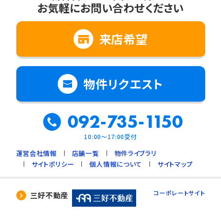
お気軽にお問い合わせください
2. 法令に基づく場合
3. 利用目的の範囲内で個人情報の取扱いの
全部又は一部を委託する場合
来店希望
4. 人の生命、身体又は財産の保護のために必
要で、ご本人の同意を得ることが難しいとき
5. 公衆衛生の向上、児童の健全な育成のため
物件リクエスト
に必要で、ご本人の同意を得ることが難しいと
き
092-735-1150
6. 国や地方公共団体などに協力する場合で、
ご本人の同意を得ることによって支障を及ぼす
10:00～17:00受付
おそれがあるとき
運営会社情報
店舗一覧
物件ライブラリ
7. 合併又は譲渡などの事由による事業の承継
サイトポリシー
個人情報について
サイトマップ
に伴って個人情報を提供する場合で、承継前の
利用目的の範囲内で個人情報を取り扱うとき
コーポレートサイト
三好不動産
4. 個人情報の外部委託