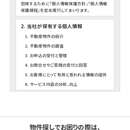
担保するために「個人情報保護方針」「個人情報
保護規程」を定め実行してまいります。
2. 当社が保有する個人情報
1. 不動産物件の紹介
2. 不動産物件の調査
3. お申込の受付と管理
4. お問合せやご質問の受付と回答
5. お客様にとって有用と思われる情報の提供
6. サービス内容の分析、向上
3. 個人情報の第三者への提供について
当社は、下記の場合を除いて個人情報を第三者
に提供することはありません。
1. ご本人の同意がある場合
物件探しでお困りの際は、