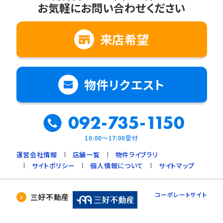
お気軽にお問い合わせください
2. 法令に基づく場合
3. 利用目的の範囲内で個人情報の取扱いの
全部又は一部を委託する場合
来店希望
4. 人の生命、身体又は財産の保護のために必
要で、ご本人の同意を得ることが難しいとき
5. 公衆衛生の向上、児童の健全な育成のため
物件リクエスト
に必要で、ご本人の同意を得ることが難しいと
き
092-735-1150
6. 国や地方公共団体などに協力する場合で、
ご本人の同意を得ることによって支障を及ぼす
10:00～17:00受付
おそれがあるとき
運営会社情報
店舗一覧
物件ライブラリ
7. 合併又は譲渡などの事由による事業の承継
サイトポリシー
個人情報について
サイトマップ
に伴って個人情報を提供する場合で、承継前の
利用目的の範囲内で個人情報を取り扱うとき
コーポレートサイト
三好不動産
4. 個人情報の外部委託