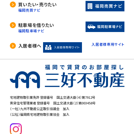
当社は、利用目的の達成に必要な範囲内におい
買いたい・売りたい
て、個人情報の取扱いの全部又は一部を委託す
福岡売買ナビ
る場合があります。
委託先の選定には厳正な基準を設け、委託先と
駐車場を借りたい
の間で必要な契約を締結し、適切な管理･監査を
福岡駐車場ナビ
行います。
入居者様専用サイト
入居者様へ
5. 開示等の請求について
当社は、開示対象個人情報の「利用目的の通知」
「開示」「訂正・追加・削除」「利用の停止・消去・提
供の拒否」の請求に応じております。ご請求され
る方は、当社「個人情報お客様相談窓口」までお
問合せください。
宅地建物取引業免許 登録番号 国土交通大臣（4）第7912号
賃貸住宅管理業者 登録番号 国土交通大臣（2）第003458号
6.個人情報を提供する事の任意性につ
（一社）九州不動産公正取引協議会 加入
いて
（公社）福岡県宅地建物取引業協会 加入
当社の要求する個人情報を提供するか否かは、
お客様の任意でございます。