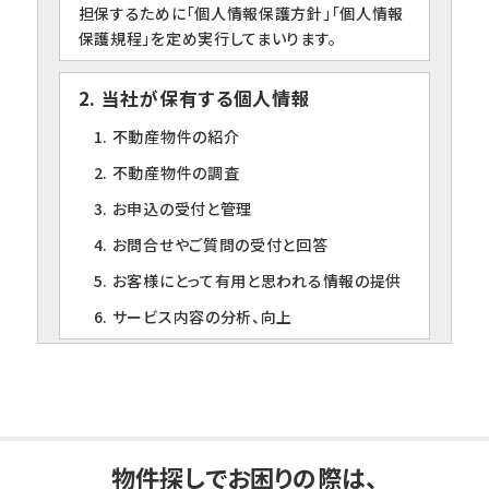
担保するために「個人情報保護方針」「個人情報
保護規程」を定め実行してまいります。
2. 当社が保有する個人情報
1. 不動産物件の紹介
2. 不動産物件の調査
3. お申込の受付と管理
4. お問合せやご質問の受付と回答
5. お客様にとって有用と思われる情報の提供
6. サービス内容の分析、向上
3. 個人情報の第三者への提供について
当社は、下記の場合を除いて個人情報を第三者
に提供することはありません。
1. ご本人の同意がある場合
物件探しでお困りの際は、