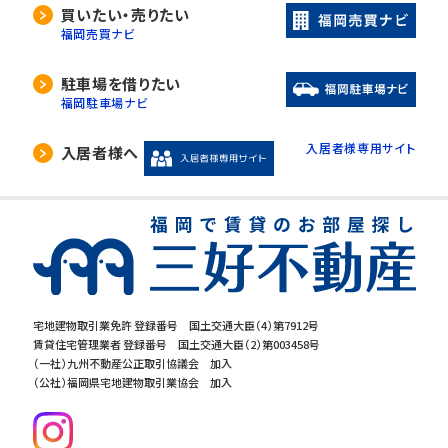
当社は、利用目的の達成に必要な範囲内におい
買いたい・売りたい
て、個人情報の取扱いの全部又は一部を委託す
福岡売買ナビ
る場合があります。
委託先の選定には厳正な基準を設け、委託先と
駐車場を借りたい
の間で必要な契約を締結し、適切な管理･監査を
福岡駐車場ナビ
行います。
入居者様専用サイト
入居者様へ
5. 開示等の請求について
当社は、開示対象個人情報の「利用目的の通知」
「開示」「訂正・追加・削除」「利用の停止・消去・提
供の拒否」の請求に応じております。ご請求され
る方は、当社「個人情報お客様相談窓口」までお
問合せください。
宅地建物取引業免許 登録番号 国土交通大臣（4）第7912号
賃貸住宅管理業者 登録番号 国土交通大臣（2）第003458号
6.個人情報を提供する事の任意性につ
（一社）九州不動産公正取引協議会 加入
いて
（公社）福岡県宅地建物取引業協会 加入
当社の要求する個人情報を提供するか否かは、
お客様の任意でございます。