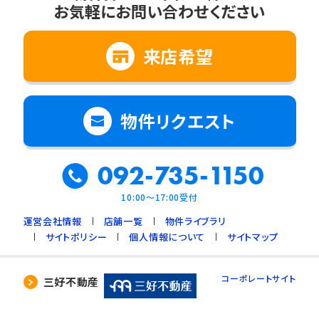
お気軽にお問い合わせください
2. 法令に基づく場合
3. 利用目的の範囲内で個人情報の取扱いの
全部又は一部を委託する場合
来店希望
4. 人の生命、身体又は財産の保護のために必
要で、ご本人の同意を得ることが難しいとき
5. 公衆衛生の向上、児童の健全な育成のため
物件リクエスト
に必要で、ご本人の同意を得ることが難しいと
き
092-735-1150
6. 国や地方公共団体などに協力する場合で、
ご本人の同意を得ることによって支障を及ぼす
10:00～17:00受付
おそれがあるとき
運営会社情報
店舗一覧
物件ライブラリ
7. 合併又は譲渡などの事由による事業の承継
サイトポリシー
個人情報について
サイトマップ
に伴って個人情報を提供する場合で、承継前の
利用目的の範囲内で個人情報を取り扱うとき
コーポレートサイト
三好不動産
4. 個人情報の外部委託