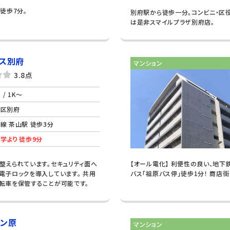
で徒歩7分。
別府駅から徒歩一分。コンビニ・区
は是非スマイルプラザ別府店。
ス別府
マンション
3.8点
/ 1K～
南区別府
線 茶山駅 徒歩3分
学より 徒歩9分
整えられています。セキュリティ面へ
【オール電化】 利便性の良い、地下
子ロックを導入しています。 共用
バス「祖原バス停」徒歩1分！ 商店
転車を保管することが可能です。
マン原
マンション