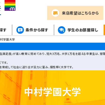
来店希望
はこちらから
探す
条件から探す
学生のお部屋探し
中村学園大学
学生満足度」が高い教育に努めており、短大3万名、大学1万名を超える卒業生は、管
です。
を育成して社会に送り出す活力に富み、個性輝く大学です。
中村学園大学