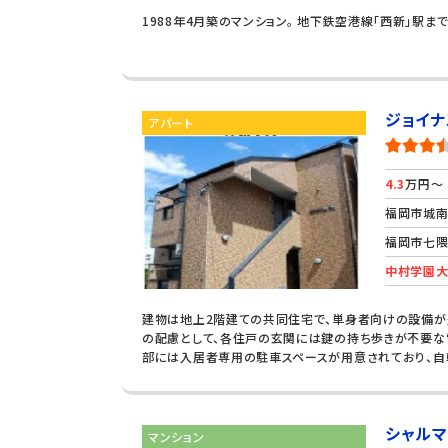
1988年4月築のマンション。 地下鉄空港線「西新」駅ま
ジョイナ
アパート
4.3
万円～
福岡市城
福岡市七隈
中村学園大
建物は地上2階建ての共同住宅で、単身者向けの設備が
の配慮として、各住戸の玄関には鍵の持ち歩きが不要な電
部には入居者専用の駐車スペースが用意されており、自
シャル
マンション