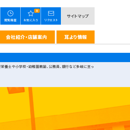
0
サイトマップ
閲覧履歴
お気に入り
リクエスト
会社紹介・店舗案内
耳より情報
理栄養士や小学校・幼稚園教諭、公務員、銀行など多岐に亘っ