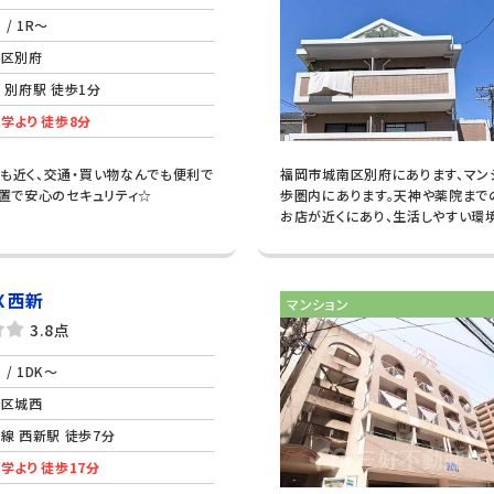
/ 1R～
南区別府
 別府駅 徒歩1分
学より 徒歩8分
にも近く、交通・買い物なんでも便利で
福岡市城南区別府にあります、マン
設置で安心のセキュリティ☆
歩圏内にあります。天神や薬院まで
お店が近くにあり、生活しやすい環境
Ｘ西新
マンション
3.8点
/ 1DK～
良区城西
線 西新駅 徒歩7分
学より 徒歩17分