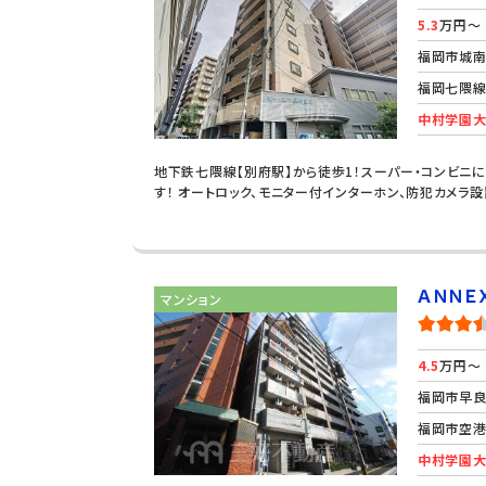
5.3
万円～
福岡市城
福岡七隈線
中村学園大
地下鉄七隈線【別府駅】から徒歩1！スーパー・コンビニ
す！ オートロック、モニター付インターホン、防犯カメラ
ＡＮＮＥ
マンション
4.5
万円～
福岡市早
福岡市空港
中村学園大