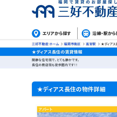
エリアから探す
沿線・駅から
三好不動産:ホーム
福岡市南区
高宮駅
★ディアス
★ディアス長住の賃貸情報
閑静な住宅街で、とても静かです。
長住の商店街も徒歩圏内です！！
★ディアス長住の物件詳細
アパート