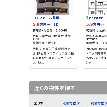
コンフォール井尻
Ｔｅｒｒａｃｅ
5.8
5.9
万円～ 1K
万円～ 
管理費・共益費 3,000円
管理費・共益費 
西鉄天神大牟田線 井尻 徒歩
西鉄天神大牟田
10分
徒歩8分
福岡市南区折立町
筑紫野市二日市
西鉄天神大牟田線が利用で
2026年10月
き、都心部へのアクセス性に優
トロック完備で
れた利便性の高いロケーショ
も安心の3階建
ン。 駅...
ンタ...
近くの物件を探す
エリア
福岡市南区
福岡市南