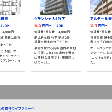
 二日市
グランシャリオ竹下
アルテール春
6.5
8.4
1LDK
万円～ 1DK
万円～ 
3,000円
管理費・共益費 3,000円
管理費・共益費 
線 西鉄二日市
鹿児島本線 竹下 徒歩2分
博多南線 博多南
福岡市博多区竹下4丁目
春日市下白水北
北4丁目
最寄り駅から徒歩圏内の立地
オートロックや
竣工予定。 オー
に位置し、毎日の通勤や通学
ンターホン、防
セキュリティー
に便利な環境です。駅周辺に
し、セキュリテ
てアパート。 イ
はスーパ...
た...
区の物件ライブラリーへ