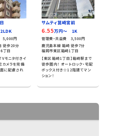
日
サムティ筥崎宮前
6.55
2LDK
万円～ 1K
5,000円
管理費・共益費 3,500円
 徒歩20分
鹿児島本線 箱崎 徒歩7分
6丁目
福岡市東区箱崎1丁目
TVモニタ付きイ
【東区箱崎1丁目】箱崎駅まで
犯カメラを完備
徒歩圏内！ オートロック・宅配
ィ面に配慮され
ボックス付き☆12階建てマン
ション！