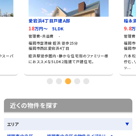
愛宕浜4丁目戸建Ａ邸
稲永
18
9.8
万円～ 5LDK
万
管理費・共益費 -
管理費
福岡市空港線 姪浜 徒歩25分
福岡市
福岡市西区愛宕浜4丁目
福岡市
ニやスーパ
姪浜駅徒歩圏内・静かな住宅街のファミリー様
六本松
におススメな5LDK2階建て戸建住宅。
佇む、
ッ...
近くの物件を探す
エリア