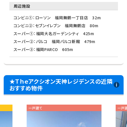
周辺施設
コンビニ①：ローソン 福岡舞鶴一丁目店 32m
コンビニ②：セブンイレブン 福岡舞鶴店 80m
スーパー①：福岡大名ガーデンシティ 425m
スーパー②：パルコ 福岡パルコ新館 479m
スーパー③：福岡PARCO 605m
★Ｔｈｅアクシオン天神レジデンスの近隣
おすすめ物件
一戸建て
一戸