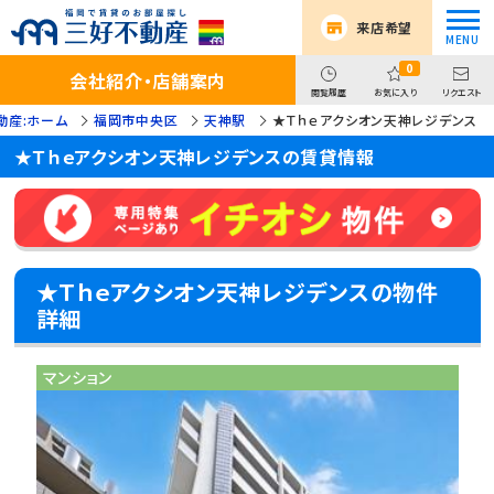
来店希望
0
会社紹介・店舗案内
閲覧履歴
お気に入り
リクエスト
動産:ホーム
福岡市中央区
天神駅
★Ｔｈｅアクシオン天神レジデンス
★Ｔｈｅアクシオン天神レジデンスの賃貸情報
★Ｔｈｅアクシオン天神レジデンスの物件
詳細
マンション