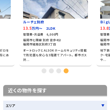
ＢｉｇＬｕｃｋ城南
13.8
万円～ 2LDK
管理費・共益費 3,000円
福岡市七隈線 茶山 徒歩10分
福岡市城南区田島5丁目
ームセキュリティ搭載
地下鉄七隈線「茶山駅」徒歩10分のオートロッ
パート。 都市ガス
ク・宅配ボックス完備の2階建てアパート。 穏
や...
近くの物件を探す
エリア