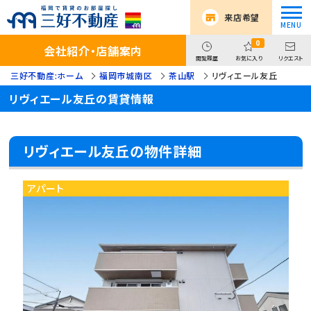
来店希望
0
会社紹介・店舗案内
閲覧履歴
お気に入り
リクエスト
三好不動産:ホーム
福岡市城南区
茶山駅
リヴィエール友丘
リヴィエール友丘の賃貸情報
リヴィエール友丘の物件詳細
アパート