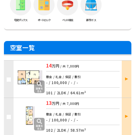
宅配ボックス
オートロック
ペット相談
都市ガス
空室一覧
14
万円
/ 共
7,000円
部屋
敷金 / 礼金 / 保証 / 敷引
詳細
- / 100,000 / - / -
101 /
2LDK
/
64.61m²
13
万円
/ 共
7,000円
部屋
敷金 / 礼金 / 保証 / 敷引
詳細
- / 100,000 / - / -
102 /
2LDK
/
58.57m²