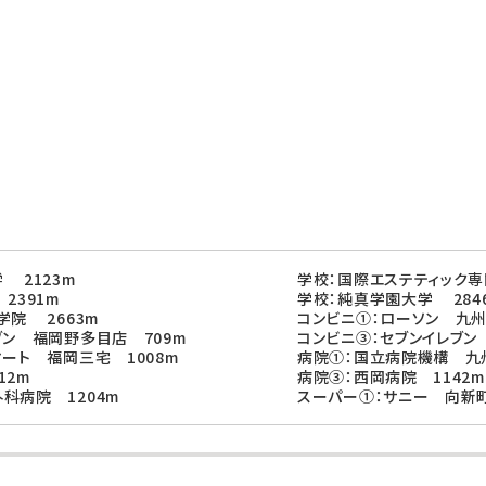
 2123m
学校：国際エステティック専
2391m
学校：純真学園大学 284
学院 2663m
コンビニ①：ローソン 九州
ブン 福岡野多目店 709m
コンビニ③：セブンイレブン
マート 福岡三宅 1008m
病院①：国立病院機構 九州
12m
病院③：西岡病院 1142m
科病院 1204m
スーパー①：サニー 向新町