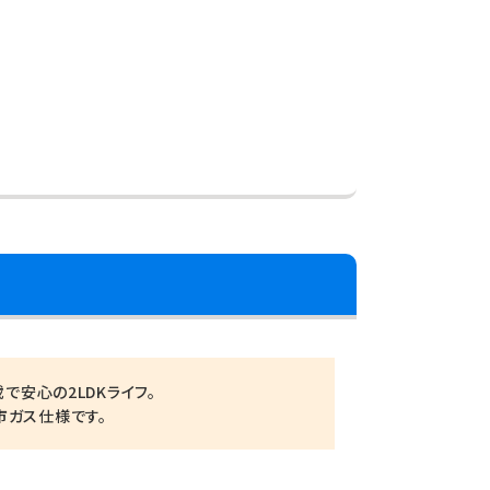
載で安心の2LDKライフ。
市ガス仕様です。