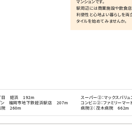
マンションです。
駅周辺には商業施設や飲食店
利便性と心地よい暮らしを両
タイルを始めてみませんか。
丁目 姪浜 192m
スーパー②：マックスバリュ
ブン 福岡市地下鉄姪浜駅店 207m
コンビニ②：ファミリーマート
院 260m
病院②：茂木病院 662m