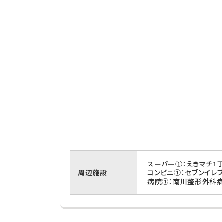
スーパー①：えきマチ1
周辺施設
コンビニ①：セブンイレ
病院①：南川整形外科病