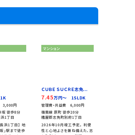
マンション
ＣＵＢＥ ＳＵＣＲＥ志免...
7.45
1K
万円～ 1SLDK
3,000円
管理費・共益費 6,000円
赤坂 徒歩8分
篠栗線 原町 徒歩20分
浜1丁目
糟屋郡志免町別府1丁目
長浜1丁目】 地
2026年10月竣工予定。 利便
坂」駅まで徒歩
性と心地よさを兼ね備えた、志