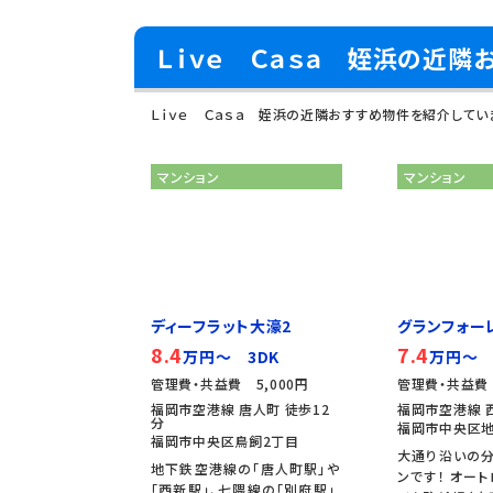
Ｌｉｖｅ Ｃａｓａ 姪浜の近隣
Ｌｉｖｅ Ｃａｓａ 姪浜の近隣おすすめ物件を紹介してい
マンション
マンション
ディーフラット大濠2
グランフォー
8.4
7.4
万円～ 3DK
万円～ 
管理費・共益費 5,000円
管理費・共益費 
福岡市空港線 唐人町 徒歩12
福岡市空港線 
分
福岡市中央区地
福岡市中央区鳥飼2丁目
大通り沿いの
地下鉄空港線の「唐人町駅」や
ンです！ オート
「西新駅」、七隈線の「別府駅」