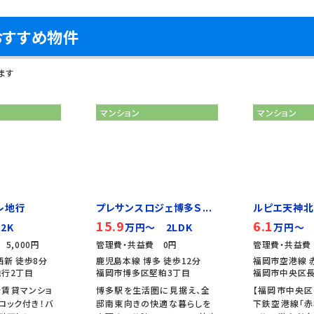
おすすめ物件
ます
マンション
マンション
レ地行
プレサンスロジェ博多Ｓ...
ルピエ天神北
15.9
6.1
2K
万円～ 2LDK
万円～ 
5,000円
管理費・共益費 0円
管理費・共益費 
西新 徒歩8分
鹿児島本線 博多 徒歩12分
福岡市空港線 
行2丁目
福岡市博多区堅粕3丁目
福岡市中央区長
分賃貸マンショ
博多駅を生活圏に見据え、全
【福岡市中央区
ロック付き！バ
邸南東向きの快適な暮らしを
下鉄空港線「赤