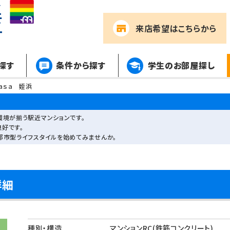
来店希望
はこちらから
探す
条件から探す
学生のお部屋探し
Ｃａｓａ 姪浜
環境が揃う駅近マンションです。
好です。
都市型ライフスタイルを始めてみませんか。
詳細
種別・構造
マンションRC(鉄筋コンクリート)