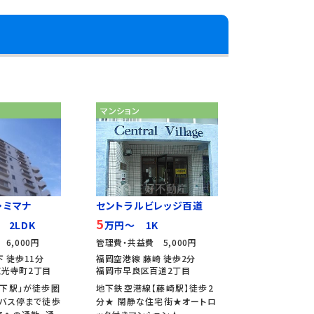
マンション
・ミマナ
セントラルビレッジ百道
5
 2LDK
万円～ 1K
6,000円
管理費・共益費 5,000円
 徒歩11分
福岡空港線 藤崎 徒歩2分
光寺町2丁目
福岡市早良区百道2丁目
下駅」が徒歩圏
地下鉄空港線【藤崎駅】徒歩2
バス停まで徒歩
分★ 閑静な住宅街★オートロ