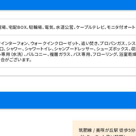
置場、宅配BOX、駐輪場、電気、水道公営、ケーブルテレビ、モニタ付オー
付インターフォン、ウォークインクローゼット、追い焚き、プロパンガス、シ
口、シャワー、シャワートイレ、シャンプードレッサー、シューズボックス、
レ専用（水洗）、バルコニー、複層ガラス、バス専用、フローリング、浴室乾
合がございます。
筑肥線 / 美咲が丘駅 徒歩5