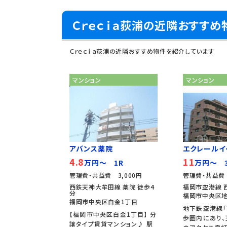
Ｃｒｅｃｉａ荻浦の近隣おすすめ
Ｃｒｅｃｉａ荻浦の近隣おすすめ物件を紹介しています
マンション
マンション
アバンス薬院
エクレールイ
4.8
11
万円～ 1R
万円～ 3
管理費・共益費 3,000円
管理費・共益費
西鉄天神大牟田線 薬院 徒歩4
福岡市空港線 
分
福岡市中央区地
福岡市中央区白金1丁目
地下鉄空港線「
【福岡市中央区白金1丁目】 分
歩圏内にあり
譲タイプ賃貸マンション♪ 駅