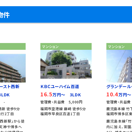
物件
マンション
マンション
ースト西新
ＫＢＣユーハイム百道
グランデール
16.5
10.4
LDK
万円～ 3LDK
万円～
 -
管理費・共益費 5,000円
管理費・共益費 
西新 徒歩9分
福岡市空港線 藤崎 徒歩5分
鹿児島本線 竹下
行2丁目
福岡市早良区百道1丁目
福岡市博多区東
西新駅」から徒
鹿児島本線「竹
、天神や博多へ
内に加え、宮園