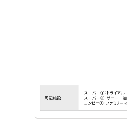
スーパー①：トライアル 
周辺施設
スーパー③：サニー 加
コンビニ①：ファミリー