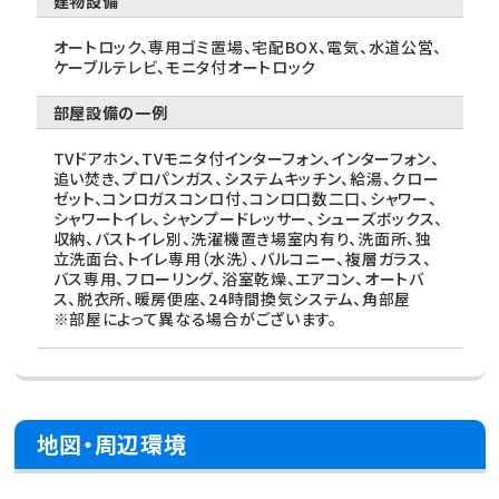
建物設備
オートロック、専用ゴミ置場、宅配BOX、電気、水道公営、
ケーブルテレビ、モニタ付オートロック
部屋設備の一例
TVドアホン、TVモニタ付インターフォン、インターフォン、
追い焚き、プロパンガス、システムキッチン、給湯、クロー
ゼット、コンロガスコンロ付、コンロ口数二口、シャワー、
シャワートイレ、シャンプードレッサー、シューズボックス、
収納、バストイレ別、洗濯機置き場室内有り、洗面所、独
立洗面台、トイレ専用（水洗）、バルコニー、複層ガラス、
バス専用、フローリング、浴室乾燥、エアコン、オートバ
ス、脱衣所、暖房便座、24時間換気システム、角部屋
※部屋によって異なる場合がございます。
地図・周辺環境