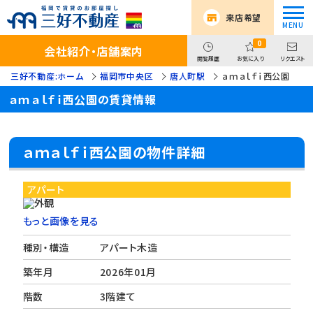
来店希望
0
会社紹介・店舗案内
閲覧履歴
お気に入り
リクエスト
三好不動産:ホーム
福岡市中央区
唐人町駅
ａｍａｌｆｉ西公園
ａｍａｌｆｉ西公園の賃貸情報
ａｍａｌｆｉ西公園の物件詳細
アパート
もっと画像を見る
種別・構造
アパート木造
築年月
2026年01月
階数
3階建て