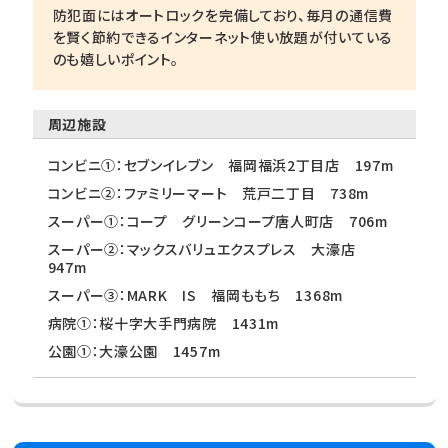
防犯面にはオートロックを完備しており、毎月の通信費
を賢く節約できるインターネット使い放題が付いている
のも嬉しいポイント。
周辺施設
コンビニ①：セブンイレブン 福岡福浜2丁目店 197m
コンビニ②：ファミリーマート 荒戸二丁目 738m
スーパー①：コープ グリーンコープ唐人町店 706m
スーパー②：マックスバリュエクスプレス 大濠店
947m
スーパー③：MARK IS 福岡ももち 1368m
病院①：桜十字大手門病院 1431m
公園①：大濠公園 1457m