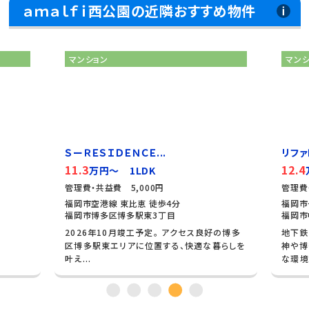
ａｍａｌｆｉ西公園の近隣おすすめ物件
マンション
マンション
ＳーＲＥＳＩＤＥＮＣＥ...
リファレンス
11.3
12.4
万円～ 1LDK
万円～ 
管理費・共益費 5,000円
管理費・共益費 
福岡市空港線 東比恵 徒歩4分
福岡市七隈線 
福岡市博多区博多駅東3丁目
福岡市中央区谷
2026年10月竣工予定。 アクセス良好の博多
地下鉄七隈線
区博多駅東エリアに位置する、快適な暮らしを
神や博多方面
叶え...
な環境...