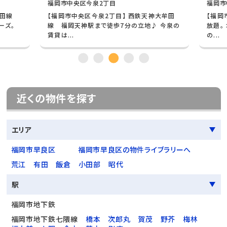
福岡市中央区今泉2丁目
福岡市
牟田線
【福岡市中央区今泉2丁目】 西鉄天神大牟田
【福岡
ーズ。
線 福岡天神駅まで徒歩7分の立地♪ 今泉の
放題。
賃貸は...
の...
近くの物件を探す
エリア
福岡市早良区
福岡市早良区の物件ライブラリーへ
荒江
有田
飯倉
小田部
昭代
駅
福岡市地下鉄
福岡市地下鉄七隈線
橋本
次郎丸
賀茂
野芥
梅林