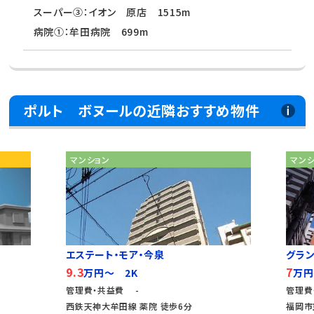
スーパー③：イオン 原店 1515m
病院①：牟田病院 699m
ポルト ボヌールの近隣おすすめ物件
マンション
マン
エステート・モア・今泉
グラ
9.3
7
万円～ 2K
万円
管理費・共益費 -
管理費
西鉄天神大牟田線 薬院 徒歩6分
福岡市