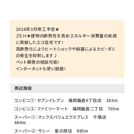
2026年3月竣工予定★
ＺＥＨ★建物の断熱性を高めエネルギー消費量の削減
に貢献したエコ住宅です！
高断熱化によりヒートショックや結露によるカビ・ダニ
の発生を抑制します♪
ペット飼育の相談可能！
インターネットも使い放題！
周辺施設
コンビニ①：セブンイレブン 福岡飯倉6丁目店 263m
コンビニ②：ファミリーマート 福岡飯倉二丁目 705m
スーパー①：マックスバリュエクスプレス 干隈店
684m
スーパー②：サニー 星の原店 985m