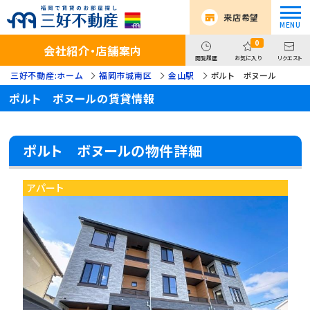
来店希望
0
会社紹介・店舗案内
閲覧履歴
お気に入り
リクエスト
三好不動産:ホーム
福岡市城南区
金山駅
ポルト ボヌール
ポルト ボヌールの賃貸情報
ポルト ボヌールの物件詳細
アパート