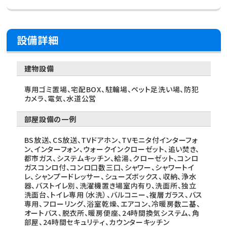
設備詳細
建物設備
専用ゴミ置場、宅配BOX、駐輪場、ペット足洗い場、防犯
カメラ、電気、水道公営
部屋設備の一例
BS放送、CS放送、TVドアホン、TVモニタ付インターフォ
ン、インターフォン、ウォークインクローゼット、追い焚き、
都市ガス、システムキッチン、給湯、クローゼット、コンロ
ガスコンロ付、コンロ口数三口、シャワー、シャワートイ
レ、シャンプードレッサー、シューズボックス、収納、浄水
器、バストイレ別、洗濯機置き場室内有り、洗面所、独立
洗面台、トイレ専用（水洗）、バルコニー、複層ガラス、バス
専用、フローリング、浴室乾燥、エアコン、冷暖房数二基、
オートバス、脱衣所、暖房便座、24時間換気システム、角
部屋、24時間セキュリティ、カウンターキッチン