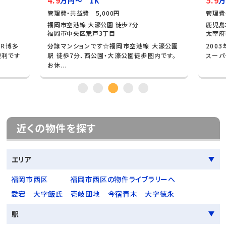
4.9
5.9
万円～ 1K
万
管理費・共益費 5,000円
管理費
福岡市空港線 大濠公園 徒歩7分
鹿児島
福岡市中央区荒戸3丁目
太宰府
ＪＲ博多
分譲マンションです☆福岡市空港線 大濠公園
200
便利です
駅 徒歩7分、西公園・大濠公園徒歩圏内です。
スーパ
お休...
近くの物件を探す
エリア
福岡市西区
福岡市西区の物件ライブラリーへ
愛宕
大字飯氏
壱岐団地
今宿青木
大字徳永
駅