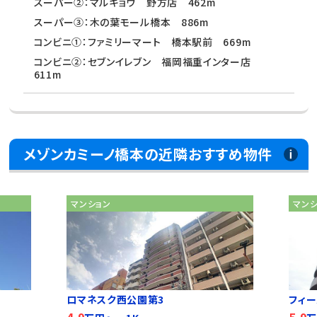
スーパー②：マルキョウ 野方店 462m
スーパー③：木の葉モール橋本 886m
コンビニ①：ファミリーマート 橋本駅前 669m
コンビニ②：セブンイレブン 福岡福重インター店
611m
メゾンカミーノ橋本の近隣おすすめ物件
マンション
マン
ロマネスク西公園第3
フィ