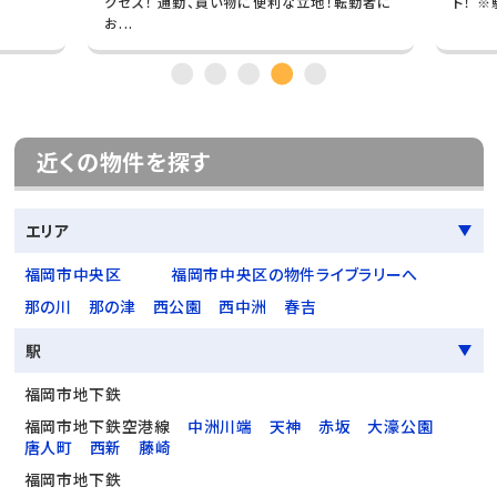
クセス！ 通勤、買い物に便利な立地！転勤者に
ト！ 
お...
近くの物件を探す
エリア
福岡市中央区
福岡市中央区の物件ライブラリーへ
那の川
那の津
西公園
西中洲
春吉
駅
福岡市地下鉄
福岡市地下鉄空港線
中洲川端
天神
赤坂
大濠公園
唐人町
西新
藤崎
福岡市地下鉄