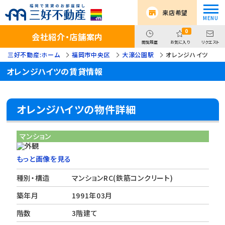
来店希望
0
会社紹介・店舗案内
閲覧履歴
お気に入り
リクエスト
三好不動産:ホーム
福岡市中央区
大濠公園駅
オレンジハイツ
オレンジハイツの賃貸情報
オレンジハイツの物件詳細
マンション
もっと画像を見る
種別・構造
マンションRC(鉄筋コンクリート)
築年月
1991年03月
階数
3階建て