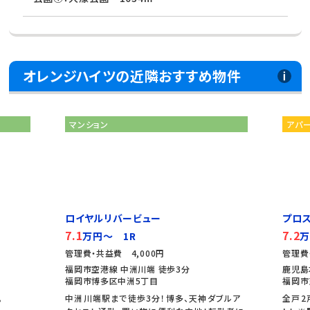
オレンジハイツの近隣おすすめ物件
マンション
アパ
ロイヤルリバービュー
プロ
7.1
7.2
万円～ 1R
万
管理費・共益費 4,000円
管理費
福岡市空港線 中洲川端 徒歩3分
鹿児島
福岡市博多区中洲5丁目
福岡市
。
中洲川端駅まで徒歩3分！博多、天神ダブルア
全戸2