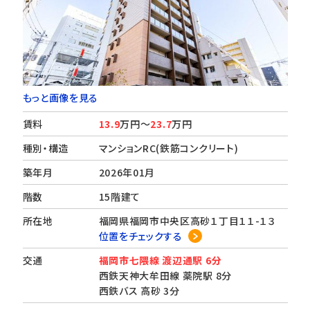
もっと画像を見る
賃料
13.9
万円～
23.7
万円
種別・構造
マンションRC(鉄筋コンクリート)
築年月
2026年01月
階数
15階建て
所在地
福岡県福岡市中央区高砂１丁目１１-１３
位置をチェックする
交通
福岡市七隈線 渡辺通駅 6分
西鉄天神大牟田線 薬院駅 8分
西鉄バス 高砂 3分