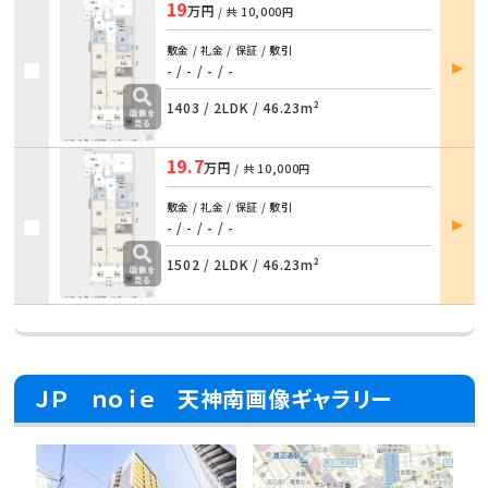
19
万円
/ 共
10,000円
敷金 / 礼金 / 保証 / 敷引
部屋
- / - / - / -
詳細
1403 /
2LDK
/
46.23m²
19.7
万円
/ 共
10,000円
敷金 / 礼金 / 保証 / 敷引
部屋
- / - / - / -
詳細
1502 /
2LDK
/
46.23m²
ＪＰ ｎｏｉｅ 天神南画像ギャラリー