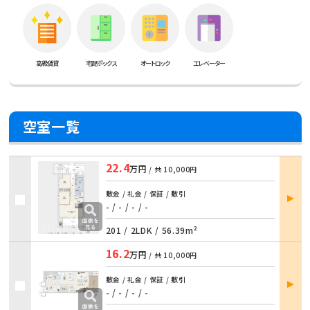
高級賃貸
宅配ボックス
オートロック
エレベーター
空室一覧
22.4
万円
/ 共
10,000円
部屋
敷金 / 礼金 / 保証 / 敷引
詳細
- / - / - / -
201 /
2LDK
/
56.39m²
16.2
万円
/ 共
10,000円
部屋
敷金 / 礼金 / 保証 / 敷引
詳細
- / - / - / -