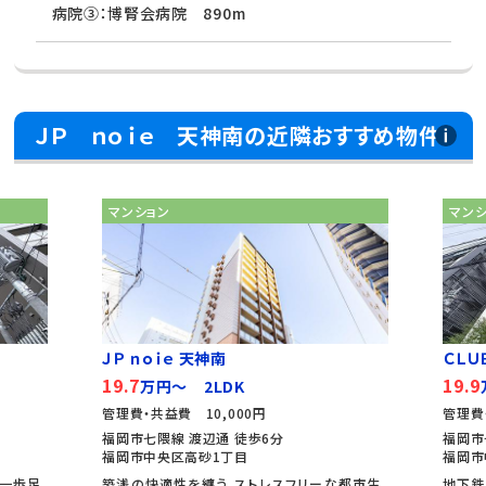
病院③：博腎会病院 890m
ＪＰ ｎｏｉｅ 天神南の近隣おすすめ物件
マンション
ＣＬＵＢ ＮＥＸＵＳ 薬...
19.9
万円～ 1LDK
管理費・共益費 10,000円
福岡市七隈線 薬院大通 徒歩2分
福岡市中央区薬院2丁目
リーな都市生
地下鉄七隈線「薬院大通駅」徒歩2分。 一歩足