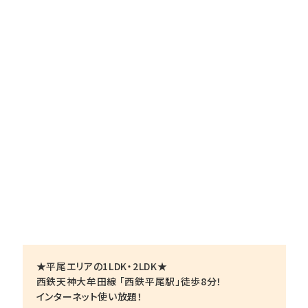
★平尾エリアの1LDK・2LDK★
西鉄天神大牟田線 「西鉄平尾駅」徒歩8分！
インターネット使い放題！