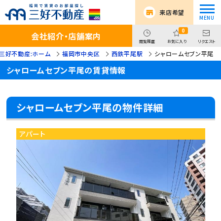
来店希望
0
会社紹介・店舗案内
閲覧履歴
お気に入り
リクエスト
三好不動産:ホーム
福岡市中央区
西鉄平尾駅
シャロームセブン平尾
シャロームセブン平尾の賃貸情報
シャロームセブン平尾の物件詳細
アパート