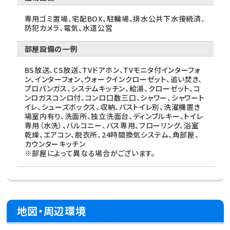
専用ゴミ置場、宅配BOX、駐輪場、排水公共下水接続済、
防犯カメラ、電気、水道公営
部屋設備の一例
BS放送、CS放送、TVドアホン、TVモニタ付インターフォ
ン、インターフォン、ウォークインクローゼット、追い焚き、
プロパンガス、システムキッチン、給湯、クローゼット、コ
ンロガスコンロ付、コンロ口数三口、シャワー、シャワート
イレ、シューズボックス、収納、バストイレ別、洗濯機置き
場室内有り、洗面所、独立洗面台、ディンブルキー、トイレ
専用（水洗）、バルコニー、バス専用、フローリング、浴室
乾燥、エアコン、脱衣所、24時間換気システム、角部屋、
カウンターキッチン
※部屋によって異なる場合がございます。
地図・周辺環境