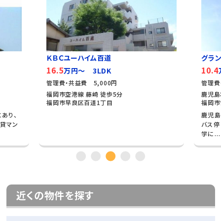
ＫＢＣユーハイム百道
グラン
16.5
10.4
万円～ 3LDK
管理費・共益費 5,000円
管理費
福岡市空港線 藤崎 徒歩5分
鹿児島
福岡市早良区百道1丁目
福岡市
あり、
鹿児島
貸マン
バス停
学に...
近くの物件を探す