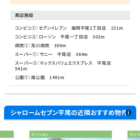
周辺施設
コンビニ①：セブンイレブン 福岡平尾2丁目店 151m
コンビニ②：ローソン 平尾一丁目店 302m
病院①：及川病院 309m
スーパー①：サニー 平尾店 364m
スーパー②：マックスバリュエクスプレス 平尾店
541m
公園①：南公園 1491m
シャロームセブン平尾の近隣おすすめ物件
マンション
マン