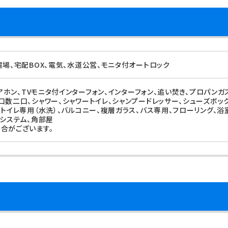
置場、宅配BOX、電気、水道公営、モニタ付オートロック
ドアホン、TVモニタ付インターフォン、インターフォン、追い焚き、プロパンガ
口数二口、シャワー、シャワートイレ、シャンプードレッサー、シューズボッ
、トイレ専用（水洗）、バルコニー、複層ガラス、バス専用、フローリング、浴
気システム、角部屋
合がございます。