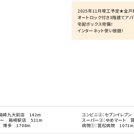
2025年11月竣工予定★全
オートロック付き3階建てアパ
宅配ボックス完備！
インターネット使い放題！
箱崎九大前店 142m
コンビニ②：セブンイレブン
ー 箱崎駅店 521m
スーパー②：ゆめマート 筥
 博多 1708m
病院①：筥松病院 1071m