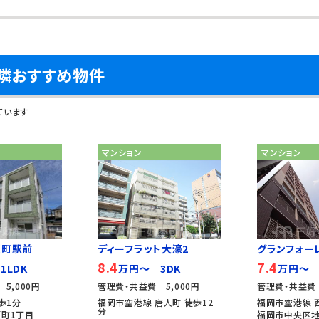
近隣おすすめ物件
ています
マンション
マンション
原町駅前
ディーフラット大濠2
グランフォー
8.4
7.4
1LDK
万円～ 3DK
万円～ 
5,000円
管理費・共益費 5,000円
管理費・共益費 
歩1分
福岡市空港線 唐人町 徒歩12
福岡市空港線 
分
町1丁目
福岡市中央区地