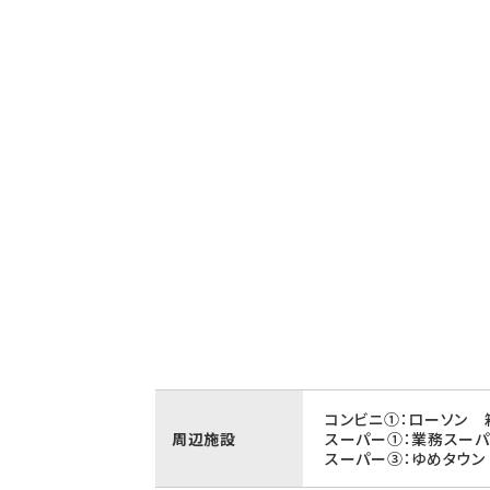
コンビニ①：ローソン 
周辺施設
スーパー①：業務スーパ
スーパー③：ゆめタウン