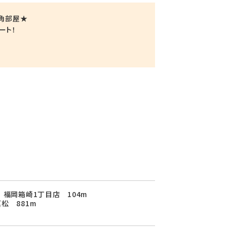
戸角部屋★
ート！
 福岡箱崎1丁目店 104m
松 881m