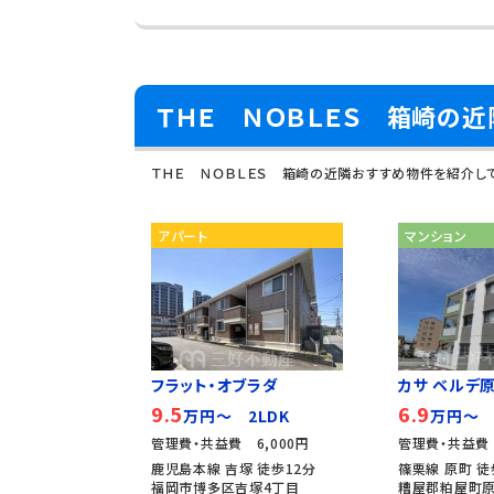
ＴＨＥ ＮＯＢＬＥＳ 箱崎の
ＴＨＥ ＮＯＢＬＥＳ 箱崎の近隣おすすめ物件を紹介し
アパート
マンション
フラット・オブラダ
カサ ベルデ
9.5
6.9
万円～ 2LDK
万円～ 
管理費・共益費 6,000円
管理費・共益費 
鹿児島本線 吉塚 徒歩12分
篠栗線 原町 徒
福岡市博多区吉塚4丁目
糟屋郡粕屋町原