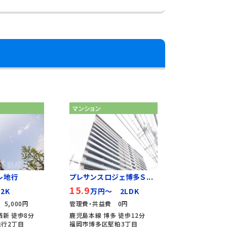
マンション
レ地行
プレサンスロジェ博多Ｓ...
15.9
2K
万円～ 2LDK
5,000円
管理費・共益費 0円
西新 徒歩8分
鹿児島本線 博多 徒歩12分
行2丁目
福岡市博多区堅粕3丁目