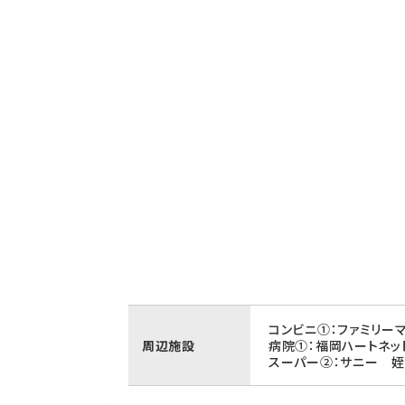
コンビニ①：ファミリー
周辺施設
病院①：福岡ハートネッ
スーパー②：サニー 姪