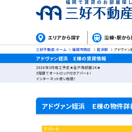
エリアから探す
沿線・駅から
三好不動産:ホーム
福岡市西区
姪浜駅
アドヴァン
アドヴァン姪浜 Ｅ棟の賃貸情報
2026年3月竣工予定★全戸角部屋1K★
3階建てオートロック付きアパート！
インターネット使い放題！
アドヴァン姪浜 Ｅ棟の物件詳
アパート