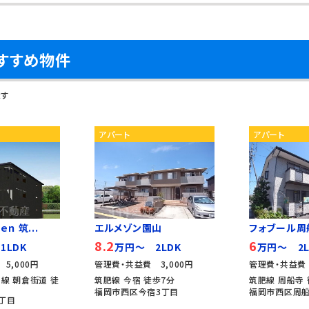
すすめ物件
ます
アパート
アパート
ｎ 筑...
エルメゾン園山
フォブール周
8.2
6
1LDK
万円～ 2LDK
万円～ 2L
5,000円
管理費・共益費 3,000円
管理費・共益費 
線 朝倉街道 徒
筑肥線 今宿 徒歩7分
筑肥線 周船寺 
福岡市西区今宿3丁目
福岡市西区周船
丁目