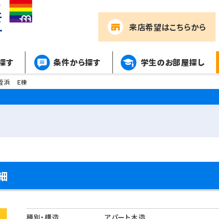
来店希望
はこちらから
探す
条件から探す
学生のお部屋探し
姪浜 Ｅ棟
細
種別・構造
アパート木造