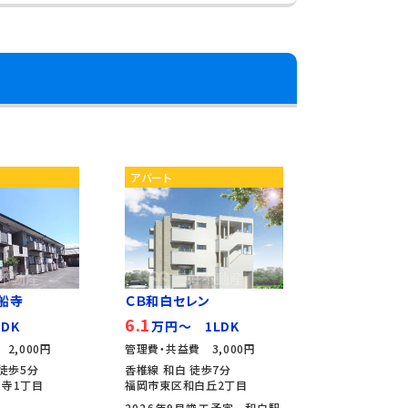
アパート
船寺
ＣＢ和白セレン
6.1
DK
万円～ 1LDK
2,000円
管理費・共益費 3,000円
徒歩5分
香椎線 和白 徒歩7分
寺1丁目
福岡市東区和白丘2丁目
2026年9月竣工予定。 和白駅