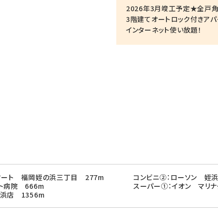
2026年3月竣工予定★全戸
3階建てオートロック付きアパ
インターネット使い放題！
マート 福岡姪の浜三丁目 277m
コンビニ②：ローソン 姪浜
ト病院 666m
スーパー①：イオン マリナ
浜店 1356m