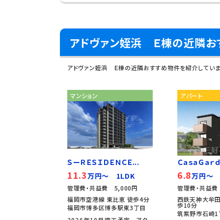
アドヴァン姪浜 Ｅ棟の近隣お
アドヴァン姪浜 Ｅ棟の近隣おすすめ物件を紹介してい
マンション
アパート
ＳーＲＥＳＩＤＥＮＣＥ...
ＣａｓａＧａｒｄｅ
11.3
6.8
万円～ 1LDK
万円～ 
管理費・共益費 5,000円
管理費・共益費 
福岡市空港線 東比恵 徒歩4分
西鉄天神大牟田
歩10分
福岡市博多区博多駅東3丁目
筑紫野市石崎1
2026年10月竣工予定。 アク