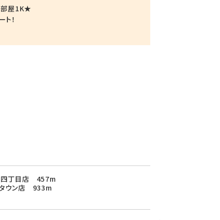
角部屋1K★
ート！
四丁目店 457m
タウン店 933m