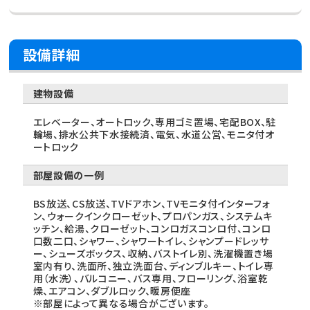
設備詳細
建物設備
エレベーター、オートロック、専用ゴミ置場、宅配BOX、駐
輪場、排水公共下水接続済、電気、水道公営、モニタ付オ
ートロック
部屋設備の一例
BS放送、CS放送、TVドアホン、TVモニタ付インターフォ
ン、ウォークインクローゼット、プロパンガス、システムキ
ッチン、給湯、クローゼット、コンロガスコンロ付、コンロ
口数二口、シャワー、シャワートイレ、シャンプードレッサ
ー、シューズボックス、収納、バストイレ別、洗濯機置き場
室内有り、洗面所、独立洗面台、ディンブルキー、トイレ専
用（水洗）、バルコニー、バス専用、フローリング、浴室乾
燥、エアコン、ダブルロック、暖房便座
※部屋によって異なる場合がございます。