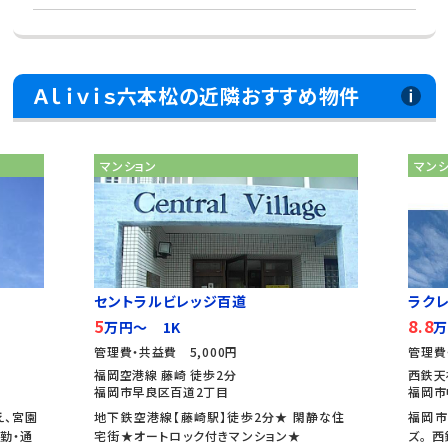
Ａｌｉｖｉｓ六本松の近隣おすすめ物件
マンション
マン
セントラルビレッジ百道
ラク
5
8.8
万円～ 1K
万
管理費・共益費 5,000円
管理費
福岡空港線 藤崎 徒歩2分
西鉄天
福岡市早良区百道2丁目
福岡市
え、宮園
地下鉄空港線【藤崎駅】徒歩2分★ 閑静な住
福岡市
勤・通
宅街★オートロック付きマンション★
ズ。 