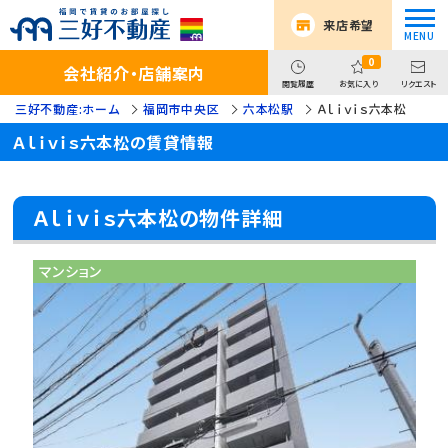
来店希望
0
会社紹介・店舗案内
閲覧履歴
お気に入り
リクエスト
三好不動産:ホーム
福岡市中央区
六本松駅
Ａｌｉｖｉｓ六本松
Ａｌｉｖｉｓ六本松の賃貸情報
Ａｌｉｖｉｓ六本松の物件詳細
マンション