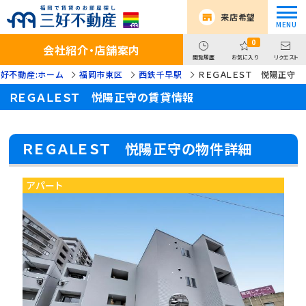
来店希望
0
会社紹介・店舗案内
閲覧履歴
お気に入り
リクエスト
好不動産:ホーム
福岡市東区
西鉄千早駅
ＲＥＧＡＬＥＳＴ 悦陽正守
ＲＥＧＡＬＥＳＴ 悦陽正守の賃貸情報
ＲＥＧＡＬＥＳＴ 悦陽正守の物件詳細
アパート