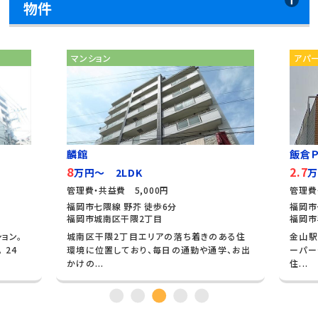
物件
マンション
アパ
麟館
飯倉Ｐ
8
2.7
万円～ 2LDK
万
管理費・共益費 5,000円
管理費
福岡市七隈線 野芥 徒歩6分
福岡市
福岡市城南区干隈2丁目
福岡市
ョン。
城南区干隈2丁目エリアの落ち着きのある住
金山駅
 24
環境に位置しており、毎日の通勤や通学、お出
ーパー
かけの...
住...