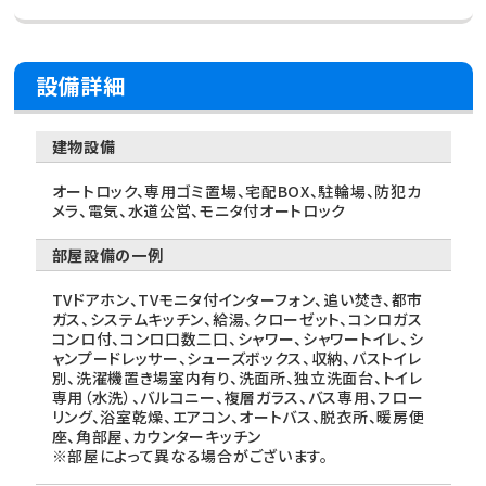
設備詳細
建物設備
オートロック、専用ゴミ置場、宅配BOX、駐輪場、防犯カ
メラ、電気、水道公営、モニタ付オートロック
部屋設備の一例
TVドアホン、TVモニタ付インターフォン、追い焚き、都市
ガス、システムキッチン、給湯、クローゼット、コンロガス
コンロ付、コンロ口数二口、シャワー、シャワートイレ、シ
ャンプードレッサー、シューズボックス、収納、バストイレ
別、洗濯機置き場室内有り、洗面所、独立洗面台、トイレ
専用（水洗）、バルコニー、複層ガラス、バス専用、フロー
リング、浴室乾燥、エアコン、オートバス、脱衣所、暖房便
座、角部屋、カウンターキッチン
※部屋によって異なる場合がございます。