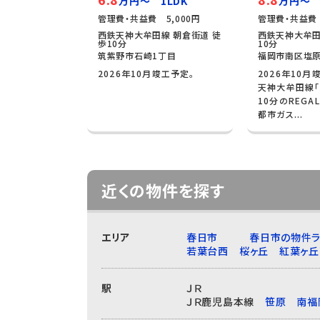
万円～ 1LDK
万円～ 
管理費・共益費 5,000円
管理費・共益費 
西鉄天神大牟田線 朝倉街道 徒
西鉄天神大牟田
歩10分
10分
筑紫野市石崎1丁目
福岡市南区塩原
2026年10月竣工予定。
2026年10月
天神大牟田線「
10分のREGA
都市ガス...
近くの物件を探す
エリア
春日市
春日市の物件ラ
若葉台西
桜ヶ丘
紅葉ヶ丘
駅
ＪＲ
ＪＲ鹿児島本線
笹原
南福