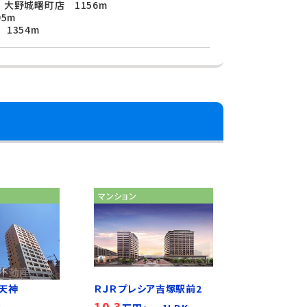
大野城曙町店 1156m
5m
1354m
マンション
天神
ＲＪＲプレシア吉塚駅前2
10.3