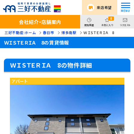
来店希望
0
会社紹介・店舗案内
閲覧履歴
お気に入り
リクエスト
三好不動産:ホーム
春日市
博多南駅
ＷＩＳＴＥＲＩＡ 8
ＷＩＳＴＥＲＩＡ 8の賃貸情報
ＷＩＳＴＥＲＩＡ 8の物件詳細
アパート