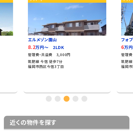
エルメゾン園山
フォ
8.2
6
万円～ 2LDK
万円
管理費・共益費 3,000円
管理費
筑肥線 今宿 徒歩7分
筑肥線
福岡市西区今宿3丁目
福岡市
近くの物件を探す