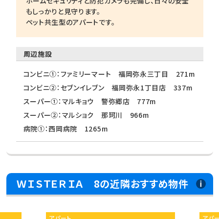
ホームセキュリティと防犯カメラも完備し、日々の安全
もしっかりと見守ります。
ペット共生型のアパートです。
周辺施設
コンビニ①：ファミリーマート 福岡弥永三丁目 271m
コンビニ②：セブンイレブン 福岡弥永1丁目店 337m
スーパー①：マルキョウ 警弥郷店 777m
スーパー②：マルショク 那珂川 966m
病院①：西岡病院 1265m
ＷＩＳＴＥＲＩＡ 8の近隣おすすめ物件
アパート
アパ