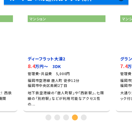
マンション
マン
ディーフラット大濠2
グラ
8.4
7.4
万円～ 3DK
万
管理費・共益費 5,000円
管理費
福岡市空港線 唐人町 徒歩12分
福岡市
福岡市中央区鳥飼2丁目
福岡市
！ 西鉄
地下鉄空港線の「唐人町駅」や「西新駅」、七隈
大通り
機関
線の「別府駅」などが利用可能なアクセス性
ック付
の...