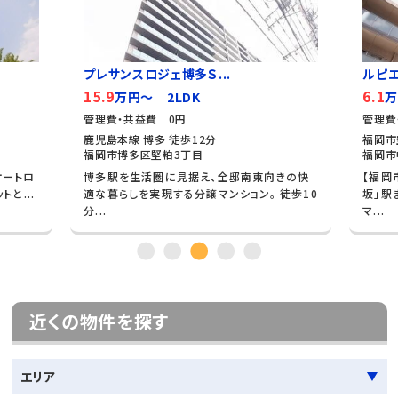
プレサンスロジェ博多Ｓ...
ルピ
15.9
6.1
万円～ 2LDK
万
管理費・共益費 0円
管理費
鹿児島本線 博多 徒歩12分
福岡市
福岡市博多区堅粕3丁目
福岡市
オートロ
博多駅を生活圏に見据え、全邸南東向きの快
【福岡
と...
適な暮らしを実現する分譲マンション。 徒歩10
坂」駅
分...
マ...
近くの物件を探す
エリア