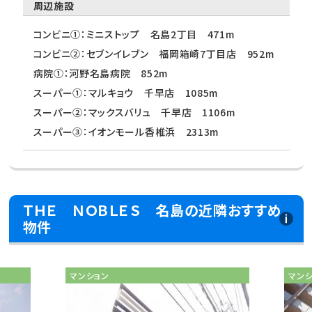
周辺施設
コンビニ①：ミニストップ 名島2丁目 471m
コンビニ②：セブンイレブン 福岡箱崎7丁目店 952m
病院①：河野名島病院 852m
スーパー①：マルキョウ 千早店 1085m
スーパー②：マックスバリュ 千早店 1106m
スーパー③：イオンモール香椎浜 2313m
ＴＨＥ ＮＯＢＬＥＳ 名島の近隣おすすめ
物件
マンション
マン