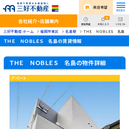
来店希望
0
会社紹介・店舗案内
閲覧履歴
お気に入り
リクエスト
三好不動産:ホーム
福岡市東区
名島駅
ＴＨＥ ＮＯＢＬＥＳ 名島
ＴＨＥ ＮＯＢＬＥＳ 名島の賃貸情報
ＴＨＥ ＮＯＢＬＥＳ 名島の物件詳細
アパート