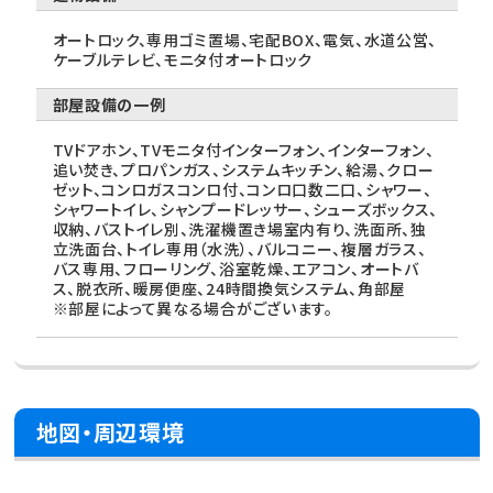
オートロック、専用ゴミ置場、宅配BOX、電気、水道公営、
ケーブルテレビ、モニタ付オートロック
部屋設備の一例
TVドアホン、TVモニタ付インターフォン、インターフォン、
追い焚き、プロパンガス、システムキッチン、給湯、クロー
ゼット、コンロガスコンロ付、コンロ口数二口、シャワー、
シャワートイレ、シャンプードレッサー、シューズボックス、
収納、バストイレ別、洗濯機置き場室内有り、洗面所、独
立洗面台、トイレ専用（水洗）、バルコニー、複層ガラス、
バス専用、フローリング、浴室乾燥、エアコン、オートバ
ス、脱衣所、暖房便座、24時間換気システム、角部屋
※部屋によって異なる場合がございます。
地図・周辺環境