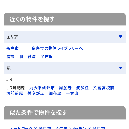
近くの物件を探す
エリア
糸島市
糸島市の物件ライブラリーへ
浦志
潤
荻浦
加布里
駅
ＪＲ
ＪＲ筑肥線
九大学研都市
周船寺
波多江
糸島高校前
筑前前原
美咲が丘
加布里
一貴山
似た条件で物件を探す
オートロック × 糸島市
システムキッチン × 糸島市