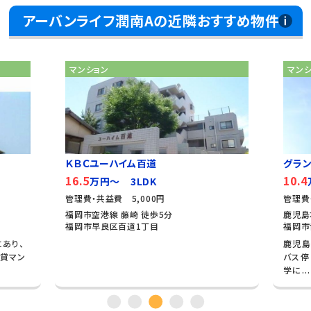
アーバンライフ潤南Aの近隣おすすめ物件
マンション
マン
ＫＢＣユーハイム百道
グラン
16.5
10.4
万円～ 3LDK
管理費・共益費 5,000円
管理費
福岡市空港線 藤崎 徒歩5分
鹿児島
福岡市早良区百道1丁目
福岡市
あり、
鹿児島
貸マン
バス停
学に...