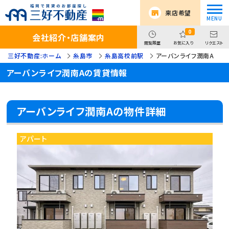
来店希望
0
会社紹介・店舗案内
閲覧履歴
お気に入り
リクエスト
三好不動産:ホーム
糸島市
糸島高校前駅
アーバンライフ潤南A
アーバンライフ潤南Aの賃貸情報
アーバンライフ潤南Aの物件詳細
アパート