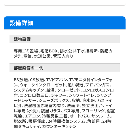
設備詳細
建物設備
専用ゴミ置場、宅配BOX、排水公共下水接続済、防犯カ
メラ、電気、水道公営、管理人有り
部屋設備の一例
BS放送、CS放送、TVドアホン、TVモニタ付インターフォ
ン、ウォークインクローゼット、追い焚き、プロパンガス、
システムキッチン、給湯、クローゼット、コンロガスコンロ
付、コンロ口数三口、シャワー、シャワートイレ、シャンプ
ードレッサー、シューズボックス、収納、浄水器、バストイ
レ別、洗濯機置き場室内有り、洗面所、独立洗面台、トイ
レ専用（水洗）、複層ガラス、バス専用、フローリング、浴室
乾燥、エアコン、冷暖房数二基、オートバス、サンルーム、
脱衣所、暖房便座、24時間換気システム、角部屋、24時
間セキュリティ、カウンターキッチン