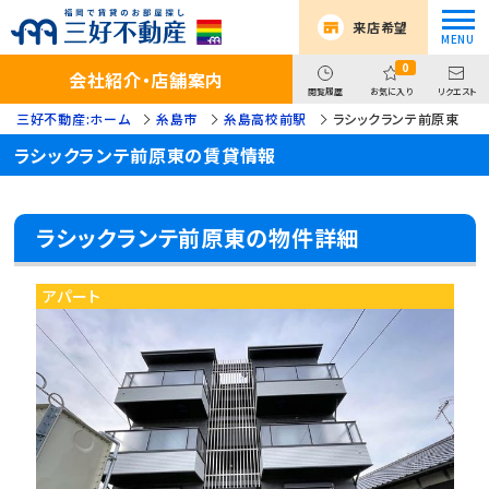
来店希望
0
会社紹介・店舗案内
閲覧履歴
お気に入り
リクエスト
三好不動産:ホーム
糸島市
糸島高校前駅
ラシックランテ前原東
ラシックランテ前原東の賃貸情報
ラシックランテ前原東の物件詳細
アパート