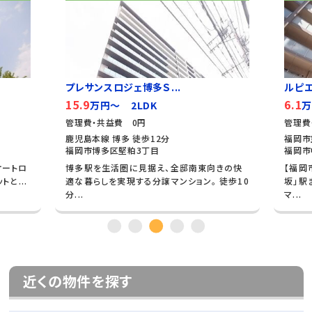
プレサンスロジェ博多Ｓ...
ルピ
15.9
6.1
万円～ 2LDK
万
管理費・共益費 0円
管理費
鹿児島本線 博多 徒歩12分
福岡市
福岡市博多区堅粕3丁目
福岡市
オートロ
博多駅を生活圏に見据え、全邸南東向きの快
【福岡
と...
適な暮らしを実現する分譲マンション。 徒歩10
坂」駅
分...
マ...
近くの物件を探す