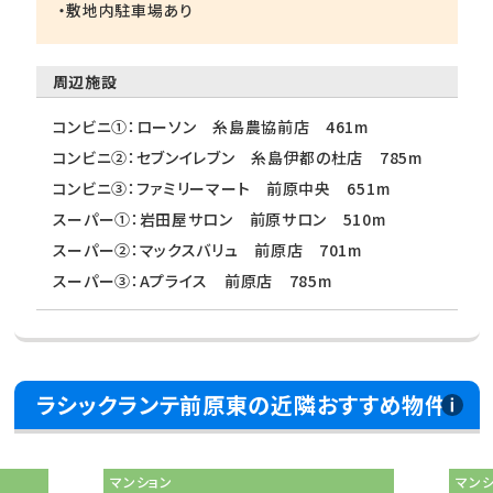
・敷地内駐車場あり
周辺施設
コンビニ①：ローソン 糸島農協前店 461m
コンビニ②：セブンイレブン 糸島伊都の杜店 785m
コンビニ③：ファミリーマート 前原中央 651m
スーパー①：岩田屋サロン 前原サロン 510m
スーパー②：マックスバリュ 前原店 701m
スーパー③：Aプライス 前原店 785m
ラシックランテ前原東の近隣おすすめ物件
マンション
マン