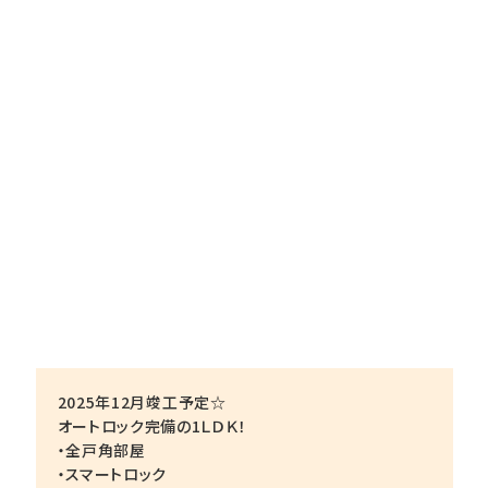
2025年12月竣工予定☆
オートロック完備の1ＬＤＫ！
・全戸角部屋
・スマートロック