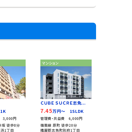
マンション
ＣＵＢＥ ＳＵＣＲＥ志免...
7.45
1K
万円～ 1SLDK
3,000円
管理費・共益費 6,000円
赤坂 徒歩8分
篠栗線 原町 徒歩20分
浜1丁目
糟屋郡志免町別府1丁目