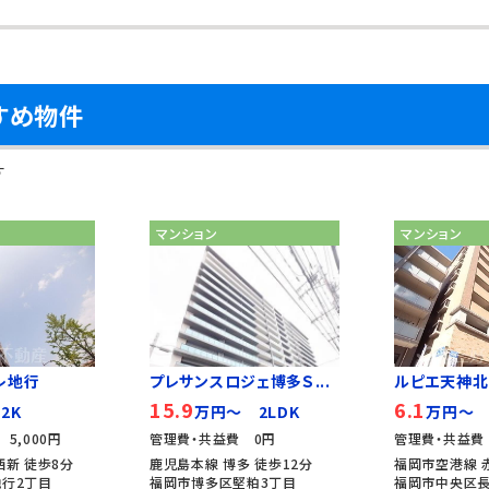
すめ物件
す
マンション
マンション
レ地行
プレサンスロジェ博多Ｓ...
ルピエ天神北
15.9
6.1
2K
万円～ 2LDK
万円～ 
5,000円
管理費・共益費 0円
管理費・共益費 
西新 徒歩8分
鹿児島本線 博多 徒歩12分
福岡市空港線 
行2丁目
福岡市博多区堅粕3丁目
福岡市中央区長