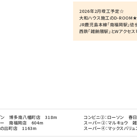
2026年2月竣工予定☆
大和ハウス施工のD-ROOM
JR鹿児島本線「南福岡駅」徒歩
西鉄「雑餉隈駅」とWアクセ
ブン 博多南八幡町店 318m
コンビニ②：ローソン 春日
ー 南福岡店 604m
スーパー②：マルキョウ 雑
の出町店 1163m
スーパー④：マックスバリュ