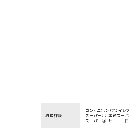
コンビニ①：セブンイレ
周辺施設
スーパー①：業務スーパ
スーパー③：サニー 日