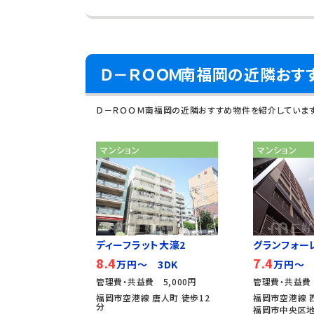
Ｄ－ＲＯＯＭ南福岡の近隣おす
Ｄ－ＲＯＯＭ南福岡の近隣おすすめ物件を紹介していま
マンション
マンション
ディーフラット大濠2
グランフォー
8.4
7.4
万円～ 3DK
万円～ 
管理費・共益費 5,000円
管理費・共益費 
福岡市空港線 唐人町 徒歩12
福岡市空港線 
分
福岡市中央区地