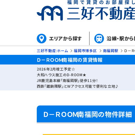
エリアから探す
沿線・駅から
三好不動産:ホーム
福岡市博多区
南福岡駅
Ｄ－
Ｄ－ＲＯＯＭ南福岡の賃貸情報
2026年2月竣工予定☆
大和ハウス施工のD-ROOM★
JR鹿児島本線「南福岡駅」徒歩11分！
西鉄「雑餉隈駅」とWアクセス可能で便利な立地♪
Ｄ－ＲＯＯＭ南福岡の物件詳細