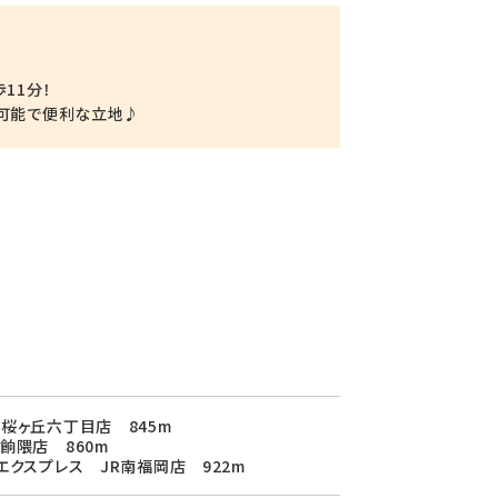
★
11分！
ス可能で便利な立地♪
桜ヶ丘六丁目店 845m
餉隈店 860m
エクスプレス JR南福岡店 922m