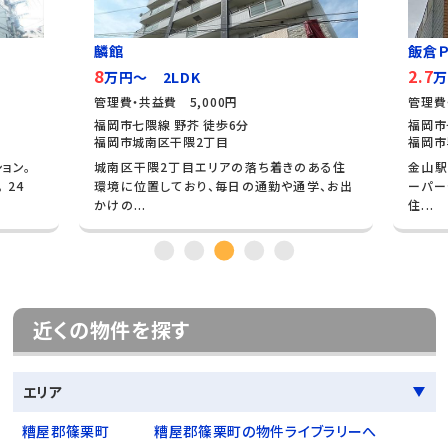
麟館
飯倉Ｐ
8
2.7
万円～ 2LDK
万
管理費・共益費 5,000円
管理費
福岡市七隈線 野芥 徒歩6分
福岡市
福岡市城南区干隈2丁目
福岡市
ョン。
城南区干隈2丁目エリアの落ち着きのある住
金山駅
 24
環境に位置しており、毎日の通勤や通学、お出
ーパー
かけの...
住...
近くの物件を探す
エリア
糟屋郡篠栗町
糟屋郡篠栗町の物件ライブラリーへ