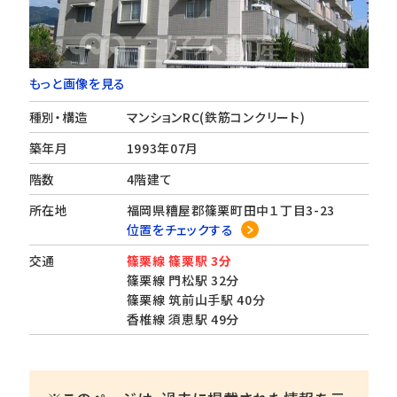
もっと画像を見る
種別・構造
マンションRC(鉄筋コンクリート)
築年月
1993年07月
階数
4階建て
所在地
福岡県糟屋郡篠栗町田中１丁目3-23
位置をチェックする
交通
篠栗線 篠栗駅 3分
篠栗線 門松駅 32分
篠栗線 筑前山手駅 40分
香椎線 須恵駅 49分