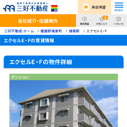
来店希望
0
会社紹介・店舗案内
閲覧履歴
お気に入り
リクエスト
三好不動産:ホーム
糟屋郡篠栗町
篠栗駅
エクセルＥ・Ｆ
エクセルＥ・Ｆの賃貸情報
エクセルＥ・Ｆの物件詳細
マンション