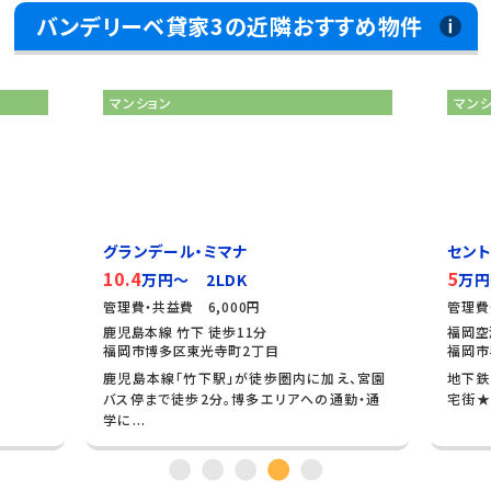
バンデリーベ貸家3の近隣おすすめ物件
マンション
マン
グランデール・ミマナ
セン
10.4
5
万円～ 2LDK
万円
管理費・共益費 6,000円
管理費
鹿児島本線 竹下 徒歩11分
福岡空
福岡市博多区東光寺町2丁目
福岡市
鹿児島本線「竹下駅」が徒歩圏内に加え、宮園
地下鉄
バス停まで徒歩2分。博多エリアへの通勤・通
宅街★
学に...