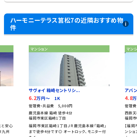
ハーモニーテラス筥松7の近隣おすすめ物
件
マンション
マン
サヴォイ 箱崎セントリシ...
アバ
6.2
4.8
万円～ 1K
万
管理費・共益費 5,000円
管理費
鹿児島本線 箱崎 徒歩4分
西鉄天
福岡市東区箱崎1丁目
福岡市
性と安心
福岡市東区箱崎1丁目ＪＲ鹿児島本線「箱崎」
【福岡
Ｒ九州
まで徒歩4分です◎ オートロック、モニター付
ンショ