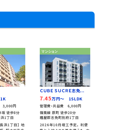
マンション
ＣＵＢＥ ＳＵＣＲＥ志免...
7.45
1K
万円～ 1SLDK
3,000円
管理費・共益費 6,000円
赤坂 徒歩8分
篠栗線 原町 徒歩20分
浜1丁目
糟屋郡志免町別府1丁目
長浜1丁目】 地
2026年10月竣工予定。 利便