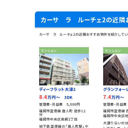
カーサ ラ ルーチェ2の近隣
カーサ ラ ルーチェ2の近隣おすすめ物件を紹介してい
マンション
マンション
ディーフラット大濠2
グランフォー
8.4
7.4
万円～ 3DK
万円～ 
管理費・共益費 5,000円
管理費・共益費 
福岡市空港線 唐人町 徒歩12
福岡市空港線 
分
福岡市中央区地
福岡市中央区鳥飼2丁目
大通り沿いの
地下鉄空港線の「唐人町駅」や