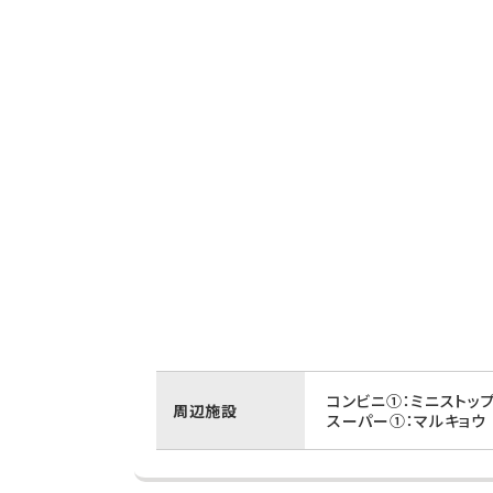
コンビニ①：ミニストッ
周辺施設
スーパー①：マルキョウ