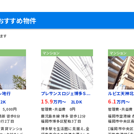
おすすめ物件
ます
マンション
マンション
レ地行
プレサンスロジェ博多Ｓ...
ルピエ天神北
15.9
6.1
2K
万円～ 2LDK
万円～ 
5,000円
管理費・共益費 0円
管理費・共益費 
西新 徒歩8分
鹿児島本線 博多 徒歩12分
福岡市空港線 
行2丁目
福岡市博多区堅粕3丁目
福岡市中央区長
分賃貸マンショ
博多駅を生活圏に見据え、全
【福岡市中央区