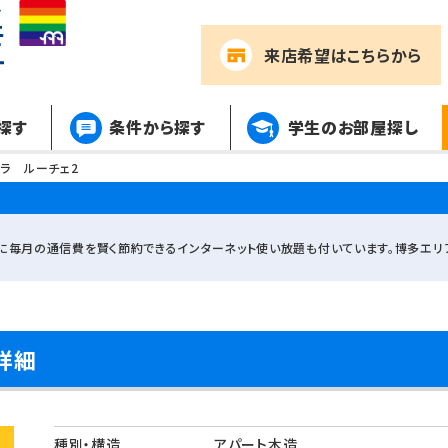
来店希望
はこちらから
探す
条件から探す
学生のお部屋探し
ラ ルーチェ2
に毎月の通信費を賢く節約できるインターネット使い放題も付いています。博多エリ
詳細
種別・構造
アパート木造